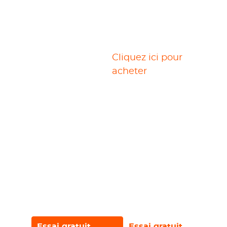
Téléchargeur
Cliquez ici pour
Amazon
acheter
Bibliothèque de vidéos Amazon Prime à
portée de main ! Avec StreamGaGa
Amazon Downloader, téléchargez
instantanément le riche contenu vidéo
d'Amazon Prime en haute qualité, y
compris la qualité 1080p et les pistes
audio EAC3 5.1, l'outil ultime pour
sauvegarder efficacement n'importe
quelle vidéo.
Essai gratuit
Essai gratuit