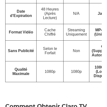
48 Heures
Date
(Après
N/A
Jama
d'Expiration
Lecture)
Cache
Streaming
MP4/
Format Vidéo
Chiffré
Uniquement
(Univer
Ou
Selon le
Sans Publicité
Non
(Suppre
Forfait
Automat
1080p 
Qualité
1080p
1080p
(Lors
Maximale
Disponi
Comment Obtenir Claro TV