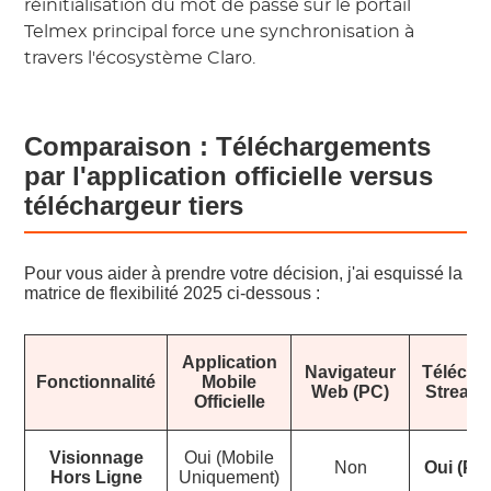
réinitialisation du mot de passe sur le portail
Telmex principal force une synchronisation à
travers l'écosystème Claro.
Comparaison : Téléchargements
par l'application officielle versus
téléchargeur tiers
Pour vous aider à prendre votre décision, j'ai esquissé la
matrice de flexibilité 2025 ci-dessous :
Application
Navigateur
Télécha
Fonctionnalité
Mobile
Web (PC)
Stream
Officielle
Visionnage
Oui (Mobile
Non
Oui (PC
Hors Ligne
Uniquement)