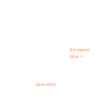
StreamGaGa :
En savoir
Téléchargeur MPD
plus >
StreamGaGa se présente comme une
solution tout-en-un et pratique pour le
téléchargement de vos films favoris
depuis les
sites MPD
.
Savourez une expérience visuelle
d'une clarté cristalline avec une
résolution HD en
1080p
;