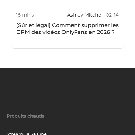
15 mins
Ashley Mitchell
02-14
[Sûr et légal] Comment supprimer les
DRM des vidéos OnlyFans en 2026 ?
Produits chauds
StreamGaGa One