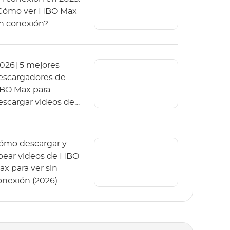
Cómo ver HBO Max
in conexión?
2026] 5 mejores
escargadores de
BO Max para
escargar videos de
BO Max
ómo descargar y
ipear videos de HBO
ax para ver sin
onexión (2026)