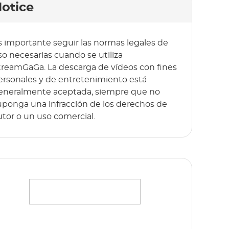
otice
s importante seguir las normas legales de
so necesarias cuando se utiliza
treamGaGa. La descarga de vídeos con fines
ersonales y de entretenimiento está
eneralmente aceptada, siempre que no
uponga una infracción de los derechos de
utor o un uso comercial.
ransmite sin esfuerzo tus películas, series y