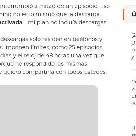
 interrumpió a mitad de un episodio. Ese
ú
ming no es lo mismo que la descarga.
activada
—mi plan no incluía descargas.
[
s descargas solo residen en teléfonos y
¿
ies imponen límites, como 25 episodios,
p
días y el reloj de 48 horas una vez que
y
 porque he respondido las mismas
 quiero compartirla con todos ustedes.
C
v
u
2
H
s