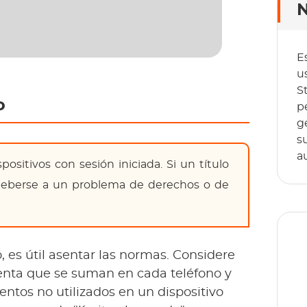
N
E
u
S
o
p
g
s
a
positivos con sesión iniciada. Si un título
 deberse a un problema de derechos o de
o, es útil asentar las normas. Considere
uenta que se suman en cada teléfono y
mentos no utilizados en un dispositivo
T