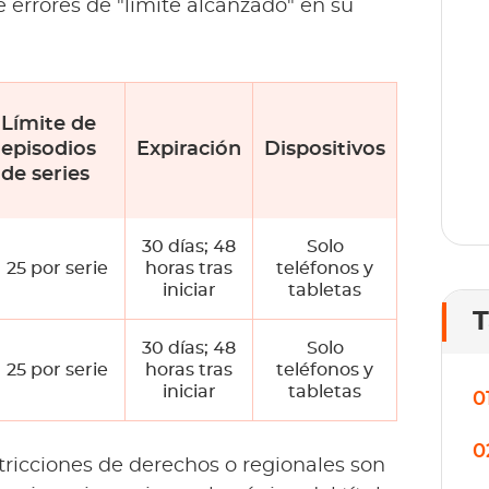
errores de "límite alcanzado" en su
o
lí
Límite de
episodios
Expiración
Dispositivos
de series
30 días; 48
Solo
25 por serie
horas tras
teléfonos y
iniciar
tabletas
T
30 días; 48
Solo
25 por serie
horas tras
teléfonos y
iniciar
tabletas
0
0
stricciones de derechos o regionales son