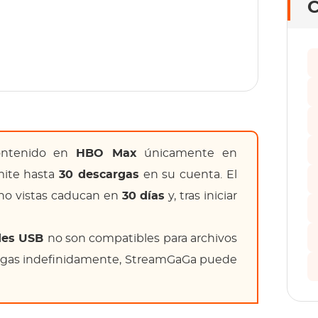
C
ontenido en
HBO Max
únicamente en
rmite hasta
30 descargas
en su cuenta. El
 no vistas caducan en
30 días
y, tras iniciar
ades USB
no son compatibles para archivos
cargas indefinidamente, StreamGaGa puede