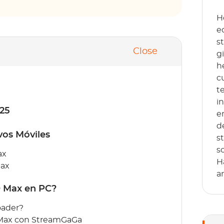
H
e
s
Close
g
h
c
t
i
025
e
d
vos Móviles
s
s
ax
H
Max
a
O Max en PC?
ader?
 Max con StreamGaGa