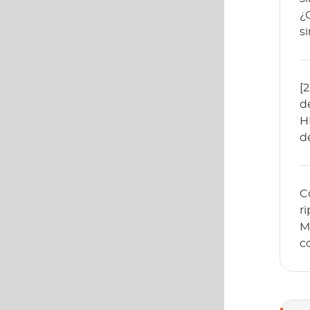
¿
s
[
d
H
d
H
C
r
M
c