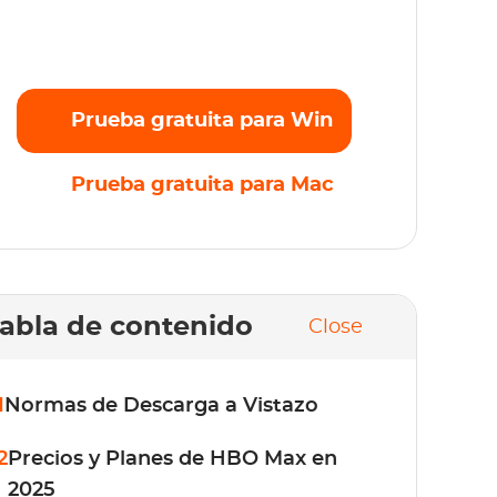
riginales favoritos en Full HD 1080p sin
mites. ¡Prueba gratis ahora!
Prueba gratuita para Win
Prueba gratuita para Mac
abla de contenido
Close
1
Normas de Descarga a Vistazo
2
Precios y Planes de HBO Max en
2025