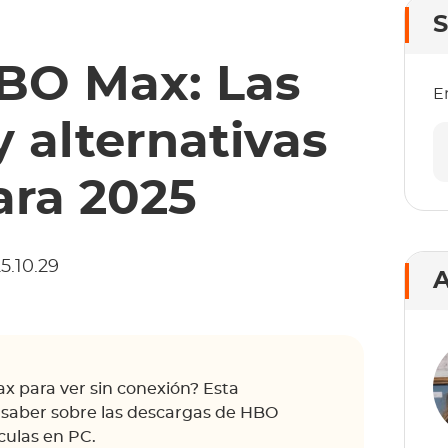
S
BO Max: Las
E
y alternativas
ara 2025
5.10.29
A
 para ver sin conexión? Esta
s saber sobre las descargas de HBO
culas en PC.