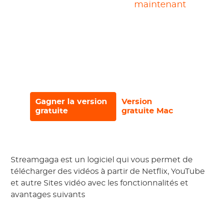
maintenant
en-un
Surperforme les concurrents dans le
nombre de sites pris en charge, la
facilité d'utilisation et la vitesse de
téléchargement!
Gagner la version
Version
gratuite
gratuite Mac
Streamgaga
est un logiciel qui vous permet de
télécharger des vidéos à partir de
Netflix,
YouTube
et autre
Sites vidéo avec les fonctionnalités et
avantages suivants