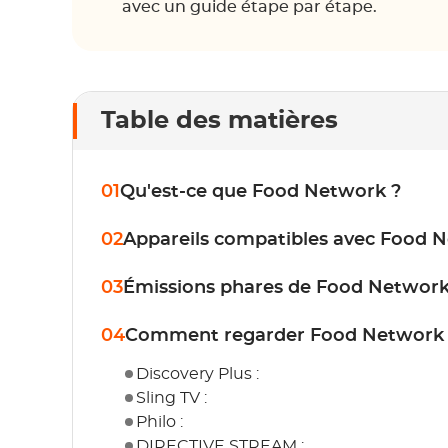
avec un guide étape par étape.
Table des matières
01
Qu'est-ce que Food Network ?
02
Appareils compatibles avec Food 
03
Émissions phares de Food Networ
04
Comment regarder Food Network s
Discovery Plus :
Sling TV :
Philo :
DIRECTIVE STREAM :