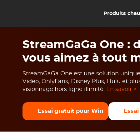
Produits cha
StreamGaGa One : di
vous aimez à tout m
StreamGaGa One est une solution unique p
Video, OnlyFans, Disney Plus, Hulu et plu
visionnage hors ligne illimité.
En savoir >
Essai gratuit pour Win
Essai