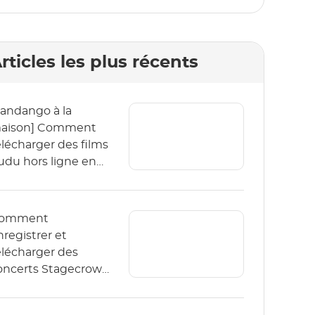
rticles les plus récents
Fandango à la
aison] Comment
élécharger des films
udu hors ligne en
026 ?
omment
nregistrer et
élécharger des
oncerts Stagecrowd
n direct en 2026 ?