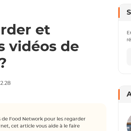
S
der et
E
r
s vidéos de
?
02.28
A
os de Food Network pour les regarder
et, cet article vous aide à le faire