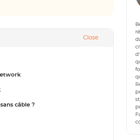
B
r
Close
d
c
d
q
f
Network
q
R
k
p
s
ans câble ?
p
F
co