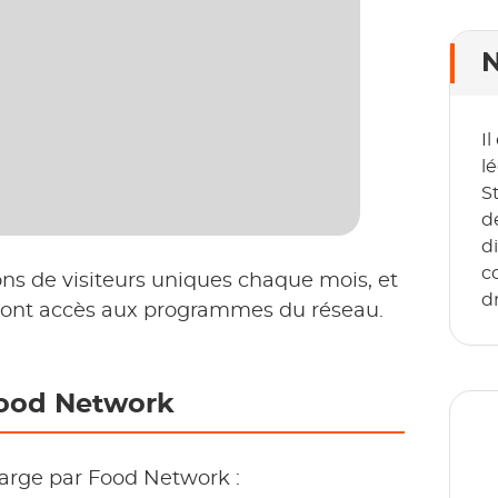
N
I
lé
S
d
d
co
ns de visiteurs uniques chaque mois, et
d
s ont accès aux programmes du réseau.
Food Network
arge par Food Network :