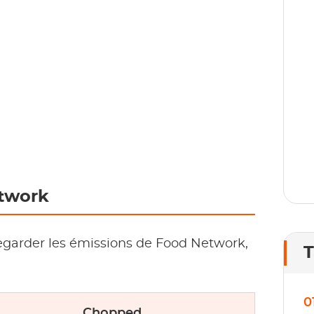
D
p
1
l
etwork
garder les émissions de Food Network,
T
0
Chopped