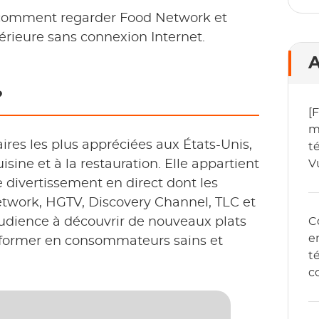
s comment regarder Food Network et
térieure sans connexion Internet.
A
?
[
m
ires les plus appréciées aux États-Unis,
t
sine et à la restauration. Elle appartient
V
2
e divertissement en direct dont les
etwork, HGTV, Discovery Channel, TLC et
 audience à découvrir de nouveaux plats
C
e
ansformer en consommateurs sains et
t
c
e