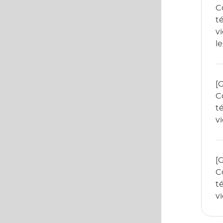
C
t
v
l
l
2
[
C
t
v
r
[
C
t
v
4
a