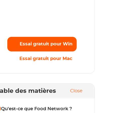
iffusez sans effort vos films, émissions et
rogrammes originaux préférés en Full HD
080p sans aucune limite. Commencez
'essai gratuit maintenant !
Essai gratuit pour Win
Essai gratuit pour Mac
able des matières
Close
1
Qu'est-ce que Food Network ?