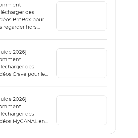
omment
élécharger des
idéos BritBox pour
es regarder hors
igne ? (Le guide
026)
Guide 2026]
omment
élécharger des
idéos Crave pour les
egarder hors ligne ?
Guide 2026]
omment
élécharger des
idéos MyCANAL en
K sur différents
ppareils ?