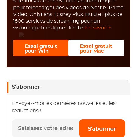
StreamGaGa One est une solution unique
pour télécharger des vidéos de Netflix, Prime
Video, OnlyFans, Disney Plus, Hulu et plus de
1500 services de streaming pour un
visionnage hors ligne illimité.
En savoir >
Essai gratuit
Essai gratuit
pour Win
pour Mac
S'abonner
Envoyez-moi les dernières nouvelles et les
réductions !
S'abonner