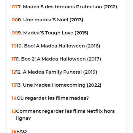
07
7. Madea’S des témoins Protection (2012)
08
8. Une madea’S Noël (2013)
09
9. Madea’S Tough Love (2015)
10
10. Boo! A Madea Halloween (2016)
11
11. Boo 2! A Madea Halloween (2017)
12
12. A Madea Family Funeral (2019)
13
13. Une Madea Homecoming (2022)
14
Où regarder les films madea?
15
Comment regarder les films Netflix hors
ligne?
16
FAQ