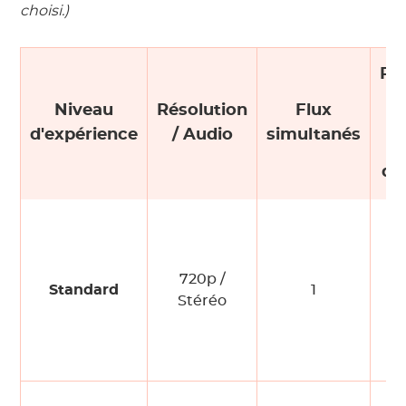
choisi.)
Pub
Niveau
Résolution
Flux
c
d'expérience
/ Audio
simultanés
de
720p /
Standard
1
Stéréo