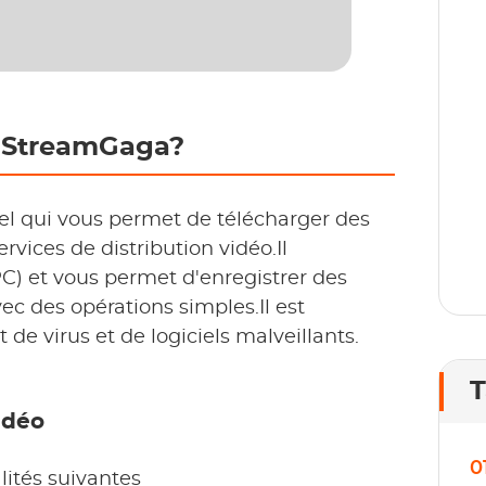
D
p
1
l
r StreamGaga?
iel qui vous permet de télécharger des
rvices de distribution vidéo.Il
C) et vous permet d'enregistrer des
c des opérations simples.Il est
e virus et de logiciels malveillants.
T
idéo
0
ités suivantes