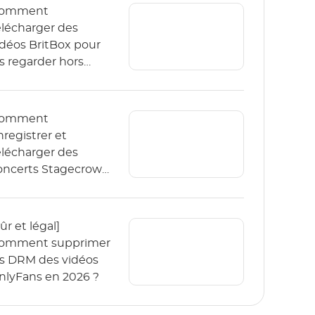
omment
élécharger des
idéos BritBox pour
es regarder hors
igne ? (Le guide
026)
omment
nregistrer et
élécharger des
oncerts Stagecrowd
n direct en 2026 ?
ûr et légal]
omment supprimer
es DRM des vidéos
nlyFans en 2026 ?