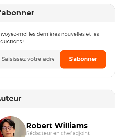
'abonner
nvoyez-moi les dernières nouvelles et les
éductions !
S'abonner
uteur
Robert Williams
Rédacteur en chef adjoint