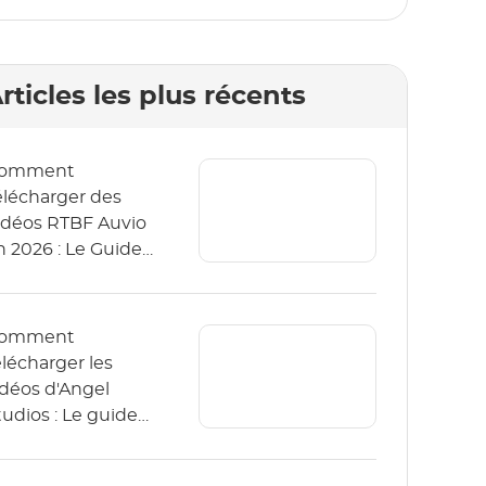
rticles les plus récents
omment
élécharger des
idéos RTBF Auvio
n 2026 : Le Guide
omplet
omment
élécharger les
idéos d'Angel
tudios : Le guide
026 (App & PC)