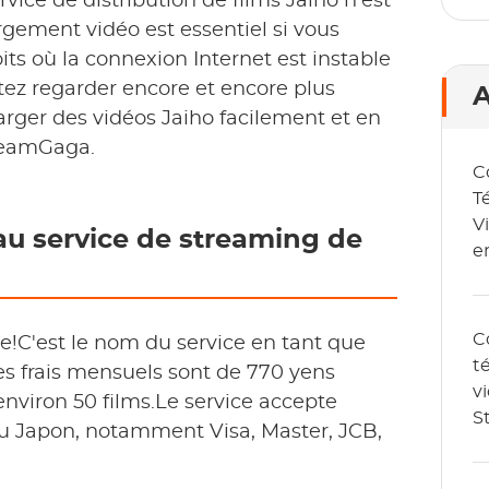
vice de distribution de films Jaiho n'est
gement vidéo est essentiel si vous
its où la connexion Internet est instable
tez regarder encore et encore plus
A
arger des vidéos Jaiho facilement et en
treamGaga.
C
T
V
au service de streaming de
e
C
C
ire!C'est le nom du service en tant que
t
Les frais mensuels sont de 770 yens
v
environ 50 films.Le service accepte
S
au Japon, notamment Visa, Master, JCB,
2