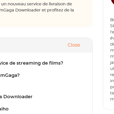
, un nouveau service de livraison de
amGaga Downloader et profitez de la
.
B
S
l
é
d
Close
m
m
j
vice de streaming de films?
u
r
eamGaga?
i
p
t
ga Downloader
m
aiho