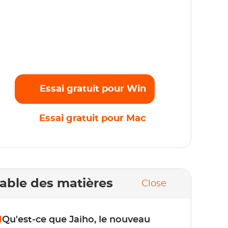
iffusez sans effort vos films, émissions et
rogrammes originaux préférés en Full HD
080p sans aucune limite. Commencez
'essai gratuit maintenant !
Essai gratuit pour Win
Essai gratuit pour Mac
able des matières
Close
1
Qu'est-ce que Jaiho, le nouveau