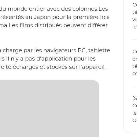
C
s du monde entier avec des colonnes.Les
t
présentés au Japon pour la première fois
v
éma.Les films distribués peuvent différer
l
l
2
 charge par les navigateurs PC, tablette
C
s il n'y a pas d'application pour les
e
t
 téléchargés et stockés sur l'appareil.
c
e
[S
C
l
O