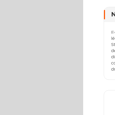
N
I
lé
S
d
d
co
d