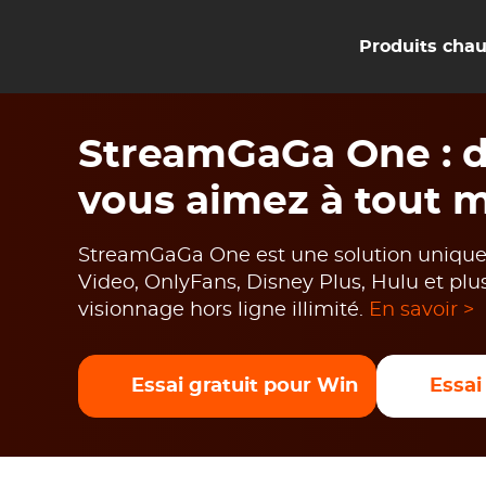
Produits cha
StreamGaGa One : di
vous aimez à tout m
StreamGaGa One est une solution unique p
Video, OnlyFans, Disney Plus, Hulu et plu
visionnage hors ligne illimité.
En savoir >
Essai gratuit pour Win
Essai