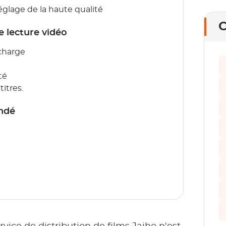
églage de la haute qualité
C
e lecture vidéo
 charge
té
titres.
andé