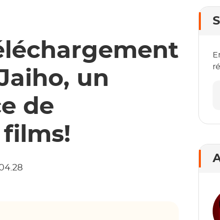
S
Téléchargement
E
r
Jaiho, un
ce de
 films!
A
.04.28