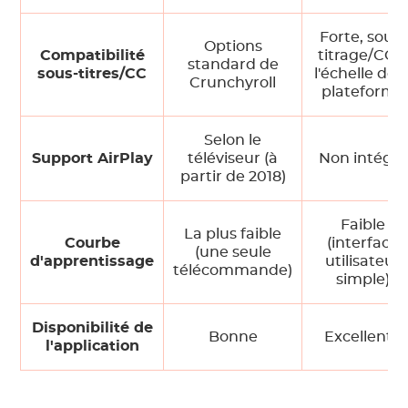
Forte, sous-
Options
Compatibilité
titrage/CC 
standard de
sous-titres/CC
l'échelle de l
Crunchyroll
plateforme
Selon le
Support AirPlay
téléviseur (à
Non intégré
partir de 2018)
Faible
La plus faible
Courbe
(interface
(une seule
d'apprentissage
utilisateur
télécommande)
simple)
Disponibilité de
Bonne
Excellente
l'application