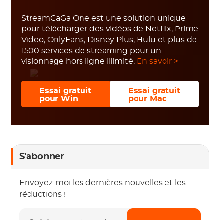
StreamGaGa One est une solution unique
pour télécharger des vidéos de Netflix, Prime
Video, OnlyFans, Disney Plus, Hulu et plus de
1500 services de streaming pour un
visionnage hors ligne illimité.
En savoir >
Essai gratuit
Essai gratuit
pour Win
pour Mac
S'abonner
Envoyez-moi les dernières nouvelles et les
réductions !