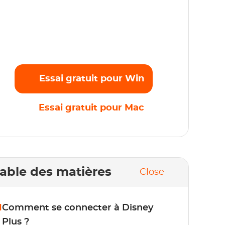
iffusez sans effort vos films, émissions et
rogrammes originaux préférés en Full HD
080p sans aucune limite. Commencez
'essai gratuit maintenant !
Essai gratuit pour Win
Essai gratuit pour Mac
able des matières
Close
1
Comment se connecter à Disney
Plus ?