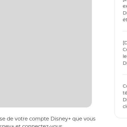
e
D
é
[
C
l
D
il
C
t
D
c
é
asse de votre compte Disney+ que vous
sney+ et connectez-vous.