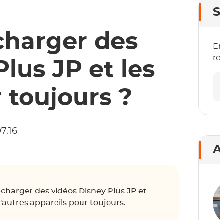
S
harger des
E
r
lus JP et les
 toujours ?
07.16
A
charger des vidéos Disney Plus JP et
d'autres appareils pour toujours.