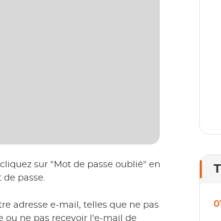
D
p
1
l
 cliquez sur "Mot de passe oublié" en
T
t de passe.
0
re adresse e-mail, telles que ne pas
 ou ne pas recevoir l'e-mail de