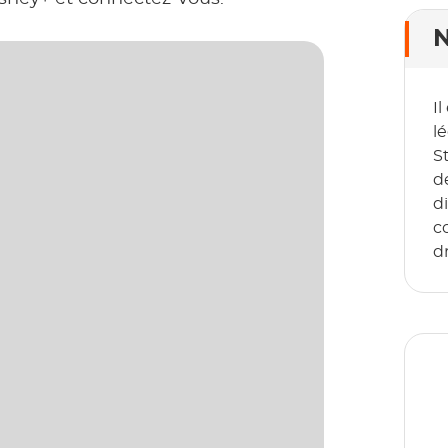
N
I
lé
S
d
d
co
d