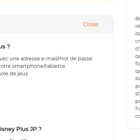
B
Close
r
d
c
us ?
d
q
vec une adresse e-mail/mot de passe
f
 votre smartphone/tablette
q
ole de jeux
R
p
s
p
F
co
sney Plus JP ?