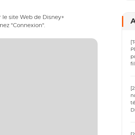
ur le site Web de Disney+
A
nnez "Connexion".
[
P
p
f
[
n
t
D
c
[