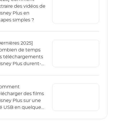
xtraire des vidéos de
isney Plus en
tapes simples ?
Dernières 2025]
ombien de temps
es téléchargements
isney Plus durent-
s ?
omment
élécharger des films
isney Plus sur une
lé USB en quelques
tapes simples ?