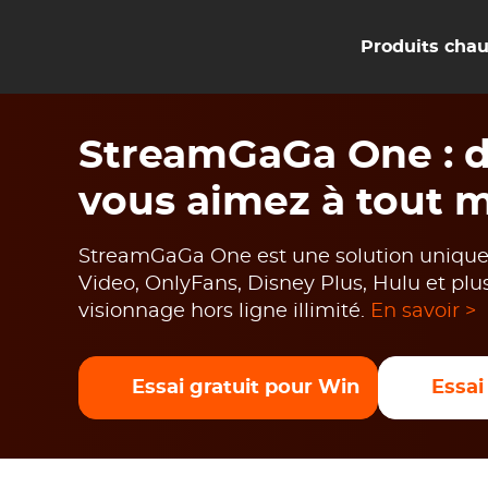
Produits cha
StreamGaGa One : di
vous aimez à tout m
StreamGaGa One est une solution unique p
Video, OnlyFans, Disney Plus, Hulu et plu
visionnage hors ligne illimité.
En savoir >
Essai gratuit pour Win
Essai