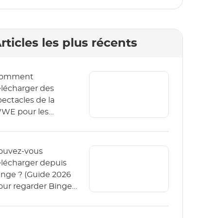
rticles les plus récents
omment
élécharger des
pectacles de la
WE pour les
egarder hors ligne
n 2026 ?
ouvez-vous
élécharger depuis
inge ? (Guide 2026
our regarder Binge
ors ligne)