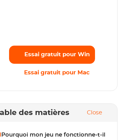
iffusez sans effort vos films, émissions et
rogrammes originaux préférés en Full HD
080p sans aucune limite. Commencez
'essai gratuit maintenant !
Essai gratuit pour Win
Essai gratuit pour Mac
able des matières
Close
1
Pourquoi mon jeu ne fonctionne-t-il