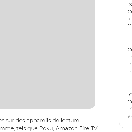
[S
C
l
O
C
e
t
c
e
[
C
t
v
s sur des appareils de lecture
r
amme, tels que Roku, Amazon Fire TV,