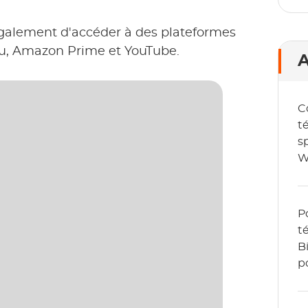
galement d'accéder à des plateformes
ulu, Amazon Prime et YouTube.
A
C
t
s
W
r
e
P
t
B
p
h