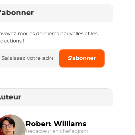
'abonner
nvoyez-moi les dernières nouvelles et les
éductions !
S'abonner
uteur
Robert Williams
Rédacteur en chef adjoint