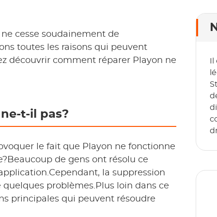
N
ou ne cesse soudainement de
ons toutes les raisons qui peuvent
vez découvrir comment réparer Playon ne
I
lé
S
d
d
e-t-il pas?
co
d
ovoquer le fait que Playon ne fonctionne
e?Beaucoup de gens ont résolu ce
application.Cependant, la suppression
ue quelques problèmes.Plus loin dans ce
ons principales qui peuvent résoudre