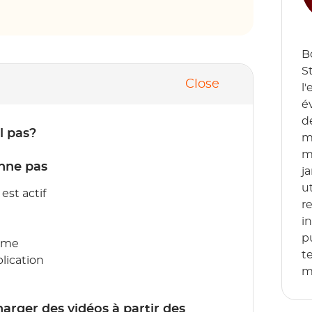
B
S
Close
l
é
d
l pas?
m
m
nne pas
j
u
est actif
r
i
p
amme
t
plication
m
harger des vidéos à partir des