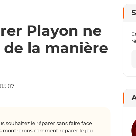
S
er Playon ne
E
r
 de la manière
.05.07
A
us souhaitez le réparer sans faire face
vous montrerons comment réparer le jeu