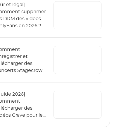
ûr et légal]
omment supprimer
es DRM des vidéos
nlyFans en 2026 ?
omment
nregistrer et
élécharger des
oncerts Stagecrowd
n direct en 2026 ?
Guide 2026]
omment
élécharger des
idéos Crave pour les
egarder hors ligne ?