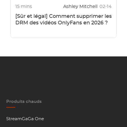
15 mins
Ashley Mitchell
02-14
[Sûr et légal] Comment supprimer les
DRM des vidéos OnlyFans en 2026 ?
Produits chauds
StreamGaGa One