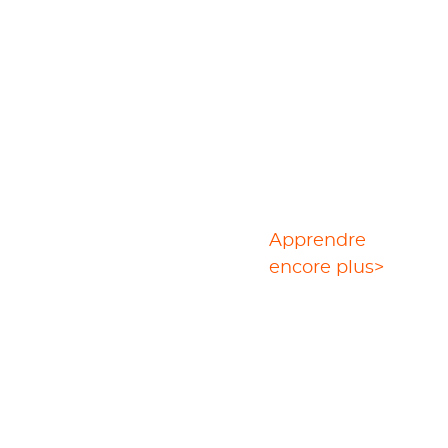
Solution de
Apprendre
téléchargement
encore plus>
vidéo ultime
StreamGaga est une solution pratique
pour télécharger vos vidéos préférées à
partir de Cartoon Network, compensant
la fonction de téléchargement de
Cartoon Network App.