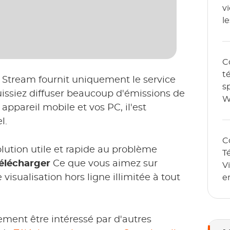
v
l
l
2
C
t
 Stream fournit uniquement le service
s
uissiez diffuser beaucoup d'émissions de
W
 appareil mobile et vos PC, il'est
r
l.
e
C
ution utile et rapide au problème
T
élécharger
Ce que vous aimez sur
V
 visualisation hors ligne illimitée à tout
e
C
ement être intéressé par d'autres