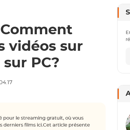
S
] Comment
E
r
s vidéos sur
 sur PC?
.04.17
A
é pour le streaming gratuit, où vous
derniers films ici.Cet article présente