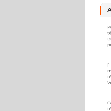
A
P
t
B
p
h
[
m
t
V
2
C
t