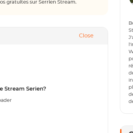
os gratuites sur Serrien Stream.
B
S
Close
J
l'
W
p
r
d
i
p
e Stream Serien?
d
oader
d