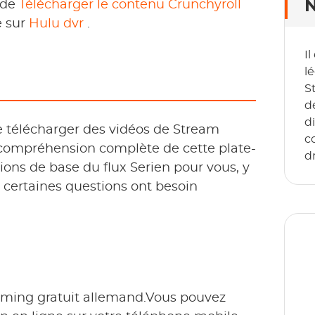
N
 de
Télécharger le contenu Crunchyroll
e sur
Hulu dvr
.
I
lé
S
d
d
e télécharger des vidéos de Stream
co
e compréhension complète de cette plate-
d
ions de base du flux Serien pour vous, y
t certaines questions ont besoin
eaming gratuit allemand.Vous pouvez
D