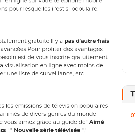
n en ligne sur votre téléphone mobile
p
 pour lesquelles il'est si populaire:
1
l
talement gratuite.Il y a
pas d'autre frais
s avancées.Pour profiter des avantages
esoin est de vous inscrire gratuitement
 la visualisation en ligne avec moins de
er une liste de surveillance, etc.
T
s les émissions de télévision populaires
ns animés de divers genres du monde
0
ue vous aimez grâce au guide de"
Aimé
nts
","
Nouvelle série télévisée
","