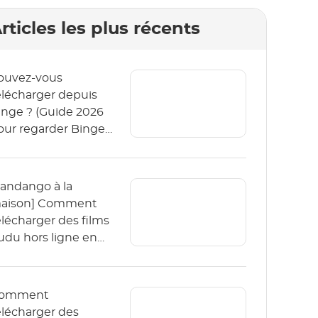
rticles les plus récents
ouvez-vous
élécharger depuis
inge ? (Guide 2026
our regarder Binge
ors ligne)
Fandango à la
aison] Comment
élécharger des films
udu hors ligne en
026 ?
omment
élécharger des