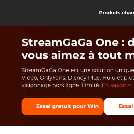
Produits cha
StreamGaGa One : di
vous aimez à tout m
StreamGaGa One est une solution unique p
Video, OnlyFans, Disney Plus, Hulu et plu
visionnage hors ligne illimité.
En savoir >
Essai gratuit pour Win
Essai