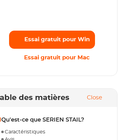
rogrammes originaux préférés en Full HD
080p sans aucune limite. Commencez
'essai gratuit maintenant !
Essai gratuit pour Win
Essai gratuit pour Mac
able des matières
Close
1
Qu'est-ce que SERIEN STAIL?
Caractéristiques
Avis