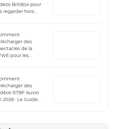
idéos BritBox pour
es regarder hors
igne ? (Le guide
026)
omment
élécharger des
pectacles de la
WE pour les
egarder hors ligne
n 2026 ?
omment
élécharger des
idéos RTBF Auvio
n 2026 : Le Guide
omplet