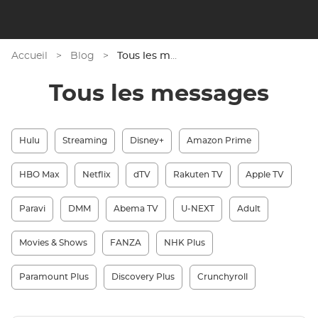
Accueil
>
Blog
>
Tous les messages
Tous les messages
Hulu
Streaming
Disney+
Amazon Prime
HBO Max
Netflix
dTV
Rakuten TV
Apple TV
Paravi
DMM
Abema TV
U-NEXT
Adult
Movies & Shows
FANZA
NHK Plus
Paramount Plus
Discovery Plus
Crunchyroll