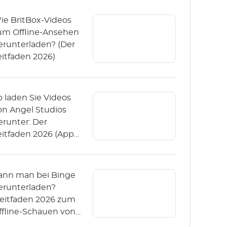
ie BritBox-Videos
um Offline-Ansehen
erunterladen? (Der
eitfaden 2026)
o laden Sie Videos
on Angel Studios
erunter: Der
eitfaden 2026 (App
 PC)
ann man bei Binge
erunterladen?
Leitfaden 2026 zum
ffline-Schauen von
inge)