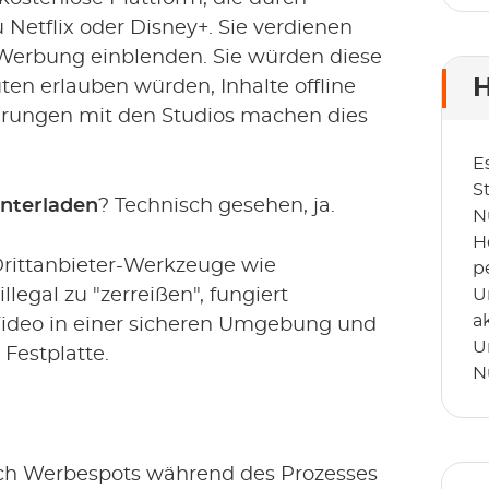
 Netflix oder Disney+. Sie verdienen
 Werbung einblenden. Sie würden diese
H
en erlauben würden, Inhalte offline
arungen mit den Studios machen dies
E
S
nterladen
? Technisch gesehen, ja.
N
H
Drittanbieter-Werkzeuge wie
p
legal zu "zerreißen", fungiert
U
a
Video in einer sicheren Umgebung und
U
 Festplatte.
N
sch Werbespots während des Prozesses