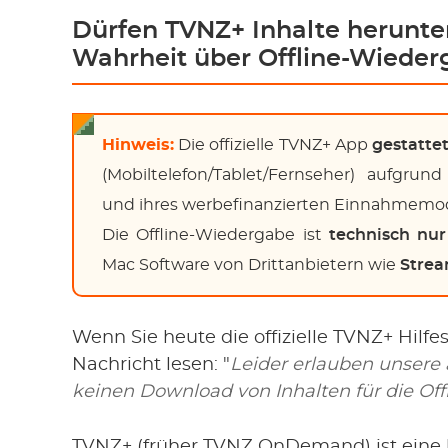
Dürfen TVNZ+ Inhalte herunt
Wahrheit über Offline-Wiede
Hinweis:
Die offizielle TVNZ+ App
gestatte
(Mobiltelefon/Tablet/Fernseher) aufgrun
und ihres werbefinanzierten Einnahmemod
Die Offline-Wiedergabe ist
technisch nu
Mac Software von Drittanbietern wie
Stre
Wenn Sie heute die offizielle TVNZ+ Hilfe
Nachricht lesen: "
Leider erlauben unsere
keinen Download von Inhalten für die Off
TVNZ+ (früher TVNZ OnDemand) ist eine k