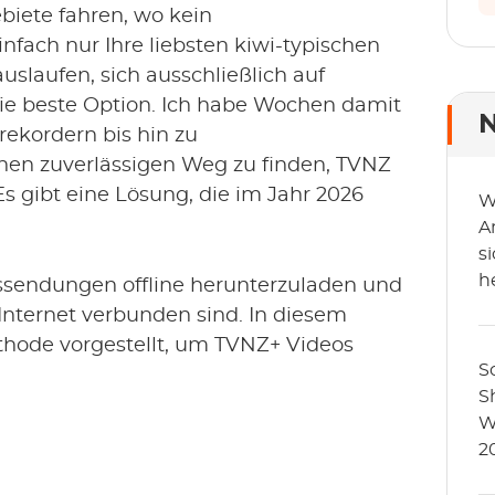
biete fahren, wo kein
nfach nur Ihre liebsten kiwi-typischen
uslaufen, sich ausschließlich auf
die beste Option. Ich habe Wochen damit
N
rekordern bis hin zu
nen zuverlässigen Weg zu finden, TVNZ
Es gibt eine Lösung, die im Jahr 2026
W
A
si
h
ssendungen offline herunterzuladen und
(
Internet verbunden sind. In diesem
ethode vorgestellt, um TVNZ+ Videos
S
S
W
2