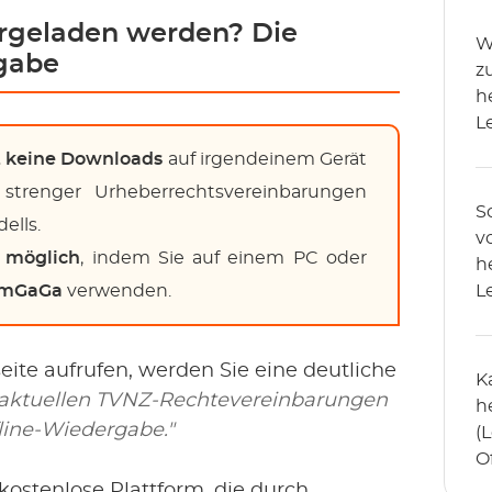
ergeladen werden? Die
W
rgabe
z
h
L
t keine Downloads
auf irgendeinem Gerät
d strenger Urheberrechtsvereinbarungen
S
ells.
v
r möglich
, indem Sie auf einem PC oder
h
amGaGa
verwenden.
L
&
seite aufrufen, werden Sie eine deutliche
K
 aktuellen TVNZ-Rechtevereinbarungen
h
line-Wiedergabe."
(
O
B
ostenlose Plattform, die durch