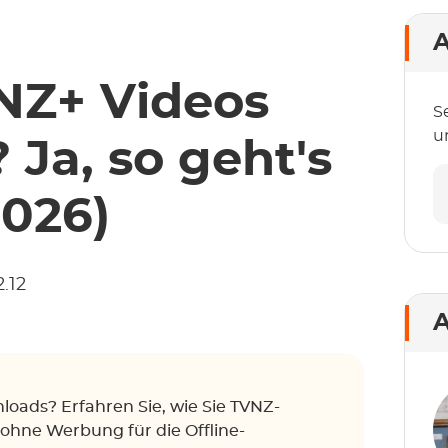
A
NZ+ Videos
S
u
 Ja, so geht's
026)
.12
A
loads? Erfahren Sie, wie Sie TVNZ-
 ohne Werbung für die Offline-