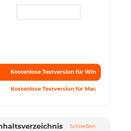
treamen Sie mühelos Ihre Lieblingsfilme,
erien und Originale in Full HD 1080p ohne
inschränkungen. Kostenlose Testversion
tzt starten!
Kostenlose Testversion für Win
Kostenlose Testversion für Mac
nhaltsverzeichnis
Schließen