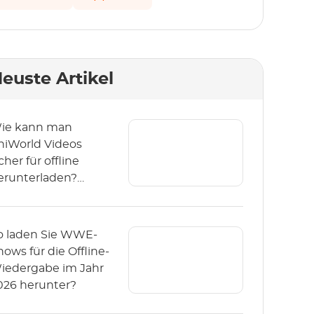
euste Artikel
ie kann man
niWorld Videos
cher für offline
erunterladen?
2026)
o laden Sie WWE-
hows für die Offline-
iedergabe im Jahr
026 herunter?