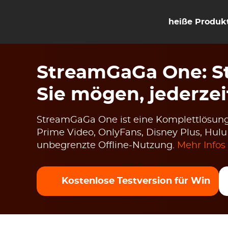
heiße Produk
StreamGaGa One: St
Sie mögen, jederzei
StreamGaGa One ist eine Komplettlösung
Prime Video, OnlyFans, Disney Plus, Hul
unbegrenzte Offline-Nutzung.
Mehr Infos
Kostenlose Testversion für Win