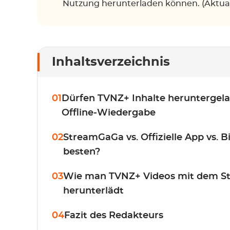
Nutzung herunterladen können. (Aktuali
Inhaltsverzeichnis
01
Dürfen TVNZ+ Inhalte heruntergel
Offline-Wiedergabe
02
StreamGaGa vs. Offizielle App vs. 
besten?
03
Wie man TVNZ+ Videos mit dem 
herunterlädt
04
Fazit des Redakteurs