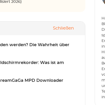
siert 2026)
H
B
Schließen
D
s
E
aden werden? Die Wahrheit über
i
H
a
Bildschirmrekorder: Was ist am
B
E
v
m
StreamGaGa MPD Downloader
u
T
i