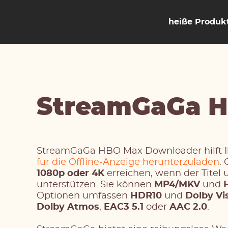
heiße Produk
StreamGaGa 
StreamGaGa HBO Max Downloader hilft 
für die Offline-Anzeige herunterzuladen
.
1080p oder 4K
erreichen, wenn der Titel 
unterstützen. Sie können
MP4/MKV
und
Optionen umfassen
HDR10
und
Dolby Vi
Dolby Atmos
,
EAC3 5.1
oder
AAC 2.0
.