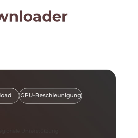
wnloader
load
GPU-Beschleunigung