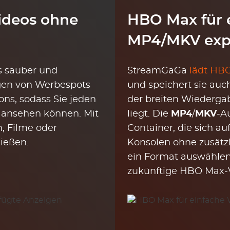
ideos ohne
HBO Max für 
MP4/MKV exp
s sauber und
StreamGaGa
lädt HBO
ügen von Werbespots
und speichert sie auc
ns, sodass Sie jeden
der breiten Wiederga
 ansehen können. Mit
liegt. Die
MP4
/
MKV
-A
, Filme oder
Container, die sich au
ießen.
Konsolen ohne zusätzl
ein Format auswählen 
zukünftige HBO Max-V