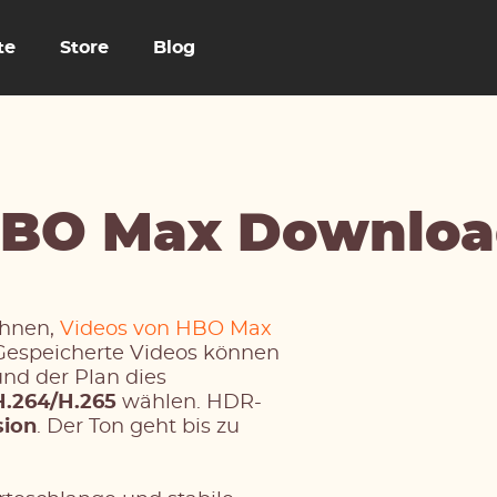
te
Store
Blog
HBO Max Downloa
Ihnen,
Videos von HBO Max
 Gespeicherte Videos können
und der Plan dies
H.264/H.265
wählen. HDR-
sion
. Der Ton geht bis zu