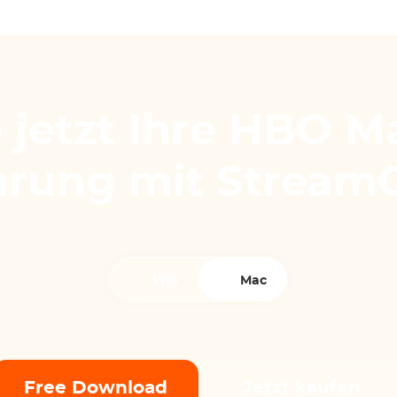
e jetzt Ihre HBO M
hrung mit Stream
Win
Mac
Free Download
Jetzt kaufen