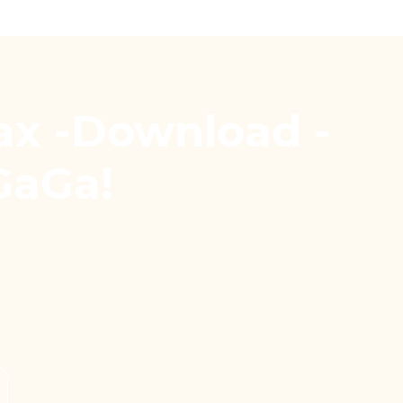
ax -Download -
GaGa!