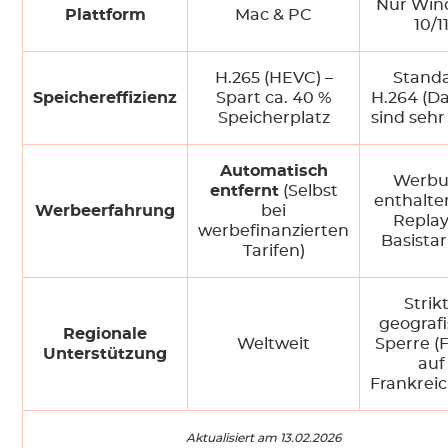
Nur Win
Plattform
Mac & PC
10/1
H.265 (HEVC) –
Stand
Speichereffizienz
Spart ca. 40 %
H.264 (D
Speicherplatz
sind sehr
Automatisch
Werb
entfernt
(Selbst
enthalte
Werbeerfahrung
bei
Replay
werbefinanzierten
Basistar
Tarifen)
Strik
geograf
Regionale
Weltweit
Sperre (
Unterstützung
auf
Frankrei
Aktualisiert am 13.02.2026