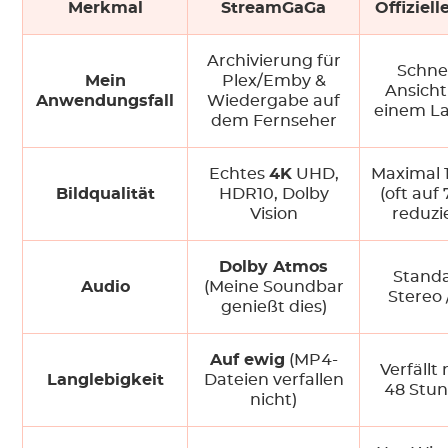
Merkmal
StreamGaGa
Offiziel
Archivierung für
Schne
Mein
Plex/Emby &
Ansicht
Anwendungsfall
Wiedergabe auf
einem L
dem Fernseher
Echtes
4K
UHD,
Maximal 
Bildqualität
HDR10, Dolby
(oft auf
Vision
reduzie
Dolby Atmos
Stand
Audio
(Meine Soundbar
Stereo /
genießt dies)
Auf ewig
(MP4-
Verfällt
Langlebigkeit
Dateien verfallen
48 Stu
nicht)