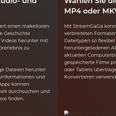
udio- und
Wählen Sie di
MP4 oder MK
ert einen makellosen
Mit StreamGaGa könne
ie Geschichte
verbreiteten Formate
 Videos herunter mit
Dateitypen so flexibel
örerlebnis zu
heruntergeladenen AR
aktuellen Computerbi
gespeicherte Filme p
ge Dateien herunter
oder Tablets übertrag
gsinformationen und
Konvertieren verwen
-Apps können
nell durchsuchen und
os finden.