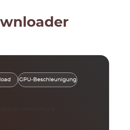
wnloader
load
GPU-Beschleunigung