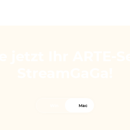
e jetzt Ihr ARTE-S
StreamGaGa!
Win
Mac