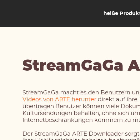
heiße Produk
StreamGaGa A
StreamGaGa macht es den Benutzern ung
Videos von ARTE herunter
direkt auf ihre
übertragen.Benutzer können viele Doku
Kultursendungen behalten, ohne sich u
Internetbeschränkungen kümmern zu mü
Der StreamGaGa ARTE Downloader sorgt d