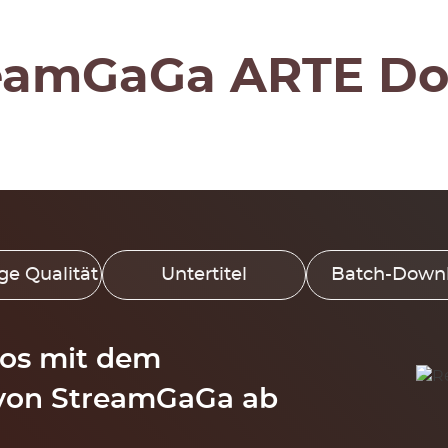
reamGaGa ARTE Do
e Qualität
Untertitel
Batch-Down
eos mit dem
 von StreamGaGa ab