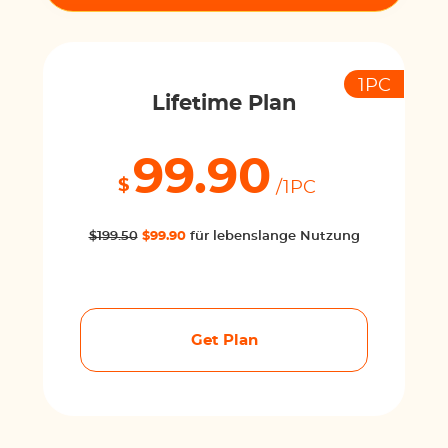
1PC
Lifetime Plan
99.90
$
/1PC
$199.50
$99.90
für lebenslange Nutzung
Get Plan