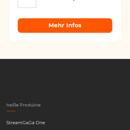
Mehr Infos
heiße Produkte
StreamGaGa One