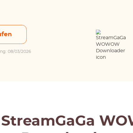
ufen
rung: 08/03/2026
r StreamGaGa W