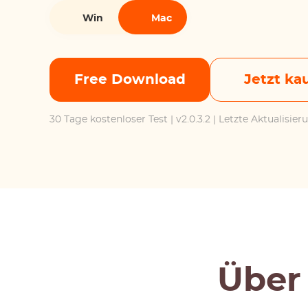
Win
Mac
Free Download
Jetzt ka
30 Tage kostenloser Test
| v2.0.3.2 | Letzte Aktualisie
Übe