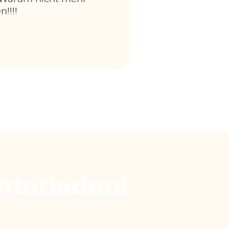
!!!!
terladen!