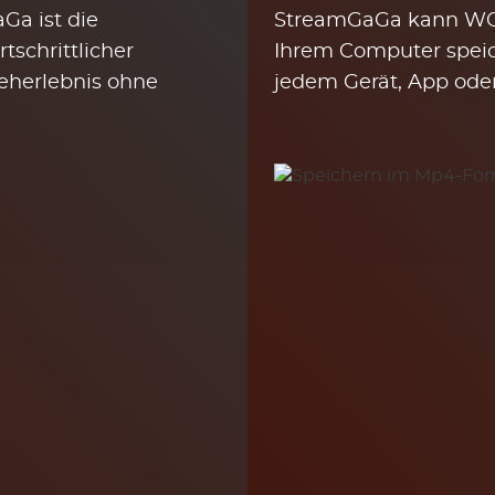
Ga ist die
StreamGaGa kann W
tschrittlicher
Ihrem Computer spei
Seherlebnis ohne
jedem Gerät, App ode