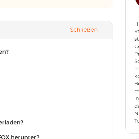
H
Schließen
S
s
C
en?
P
S
m
k
B
m
i
d
N
T
erladen?
 FOX herunter?