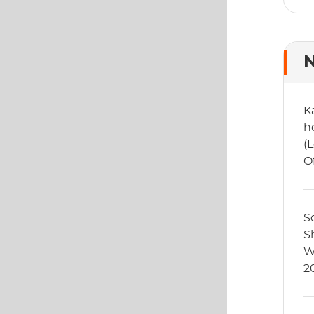
N
K
h
(
O
B
S
S
W
2