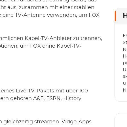
k oder ein anderes Streaming-Gerät, das
icht aus, zusammen mit einer stabilen
Sie eine TV-Antenne verwenden, um FOX
H
E
mmlichen Kabel-TV-Anbieter zu trennen,
S
Optionen, um FOX ohne Kabel-TV-
N
H
p
U
a
U
N
 eines Live-TV-Pakets mit über 100
ern gehören A&E, ESPN, History
n gleichzeitig streamen. Vidgo-Apps