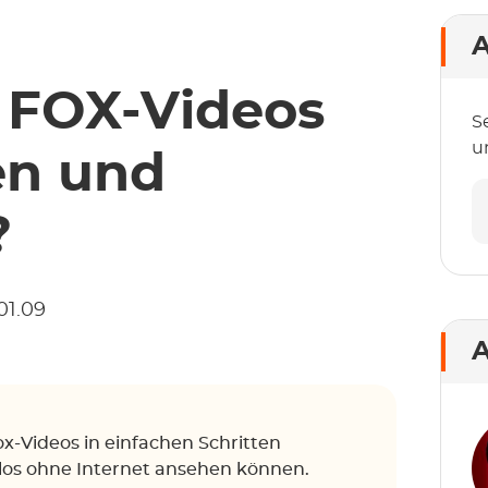
A
 FOX-Videos
S
u
en und
?
01.09
A
Fox-Videos in einfachen Schritten
los ohne Internet ansehen können.