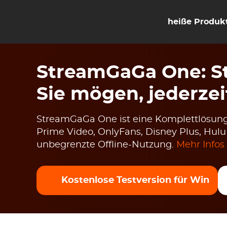
heiße Produk
StreamGaGa One: St
Sie mögen, jederzei
StreamGaGa One ist eine Komplettlösung
Prime Video, OnlyFans, Disney Plus, Hul
unbegrenzte Offline-Nutzung.
Mehr Infos
Kostenlose Testversion für Win