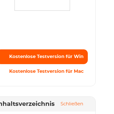
treamen Sie mühelos Ihre Lieblingsfilme,
erien und Originale in Full HD 1080p ohne
inschränkungen. Kostenlose Testversion
tzt starten!
Kostenlose Testversion für Win
Kostenlose Testversion für Mac
nhaltsverzeichnis
Schließen