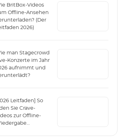
ie BritBox-Videos
um Offline-Ansehen
erunterladen? (Der
eitfaden 2026)
ie man Stagecrowd
ive-Konzerte im Jahr
026 aufnimmt und
erunterlädt?
2026 Leitfaden] So
aden Sie Crave-
ideos zur Offline-
iedergabe
erunter?