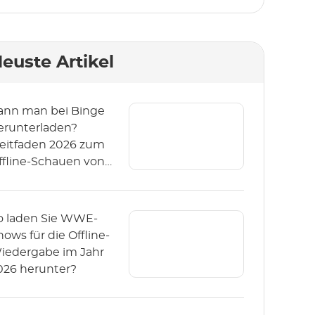
euste Artikel
ann man bei Binge
erunterladen?
Leitfaden 2026 zum
ffline-Schauen von
inge)
o laden Sie WWE-
hows für die Offline-
iedergabe im Jahr
026 herunter?