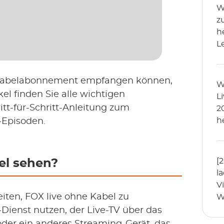
W
z
h
L
e Kabelabonnement empfangen können,
W
kel finden Sie alle wichtigen
L
itt-für-Schritt-Anleitung zum
2
h
Episoden.
[
el sehen?
l
V
iten, FOX live ohne Kabel zu
W
h
ienst nutzen, der Live-TV über das