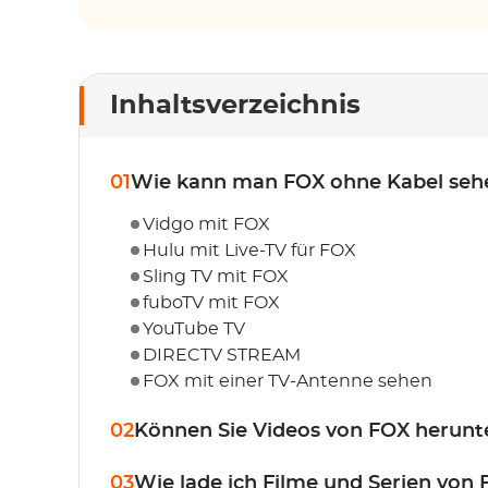
Inhaltsverzeichnis
01
Wie kann man FOX ohne Kabel seh
Vidgo mit FOX
Hulu mit Live-TV für FOX
Sling TV mit FOX
fuboTV mit FOX
YouTube TV
DIRECTV STREAM
FOX mit einer TV-Antenne sehen
02
Können Sie Videos von FOX herunt
03
Wie lade ich Filme und Serien von