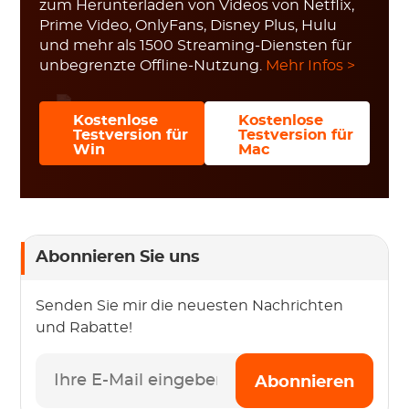
zum Herunterladen von Videos von Netflix,
Prime Video, OnlyFans, Disney Plus, Hulu
und mehr als 1500 Streaming-Diensten für
unbegrenzte Offline-Nutzung.
Mehr Infos >
Kostenlose
Kostenlose
Testversion für
Testversion für
Win
Mac
Abonnieren Sie uns
Senden Sie mir die neuesten Nachrichten
und Rabatte!
Abonnieren