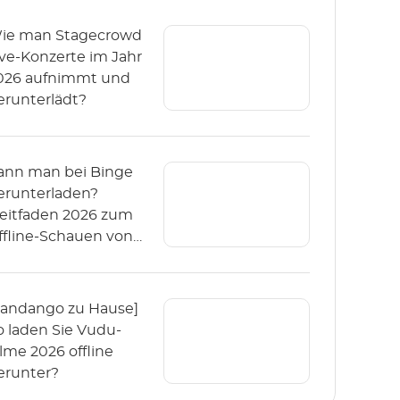
ie man Stagecrowd
ive-Konzerte im Jahr
026 aufnimmt und
erunterlädt?
ann man bei Binge
erunterladen?
Leitfaden 2026 zum
ffline-Schauen von
inge)
Fandango zu Hause]
o laden Sie Vudu-
ilme 2026 offline
erunter?