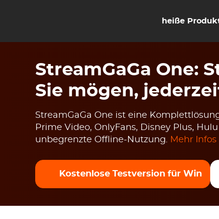
heiße Produk
StreamGaGa One: St
Sie mögen, jederzei
StreamGaGa One ist eine Komplettlösung
Prime Video, OnlyFans, Disney Plus, Hul
unbegrenzte Offline-Nutzung.
Mehr Infos
Kostenlose Testversion für Win