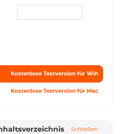
treamen Sie mühelos Ihre Lieblingsfilme,
erien und Originale in Full HD 1080p ohne
inschränkungen. Kostenlose Testversion
tzt starten!
Kostenlose Testversion für Win
Kostenlose Testversion für Mac
nhaltsverzeichnis
Schließen