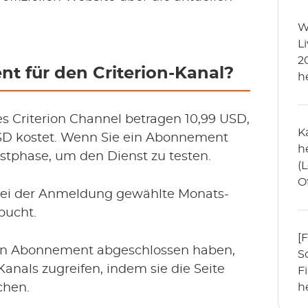
W
L
2
nt für den Criterion-Kanal?
h
 Criterion Channel betragen 10,99 USD,
K
D kostet. Wenn Sie ein Abonnement
h
estphase, um den Dienst zu testen.
(
O
 bei der Anmeldung gewählte Monats-
B
bucht.
[
ein Abonnement abgeschlossen haben,
S
anals zugreifen, indem sie die Seite
F
chen.
h