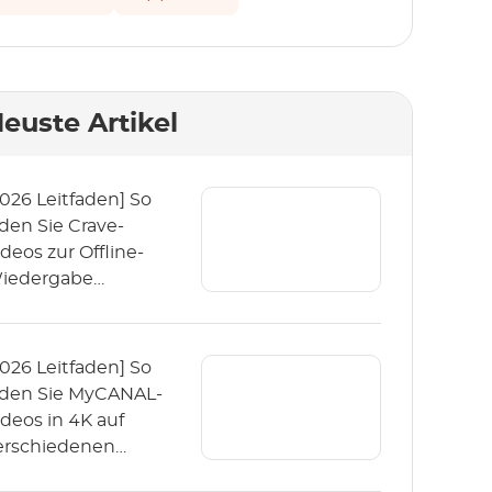
euste Artikel
2026 Leitfaden] So
aden Sie Crave-
ideos zur Offline-
iedergabe
erunter?
2026 Leitfaden] So
aden Sie MyCANAL-
ideos in 4K auf
erschiedenen
eräten herunter