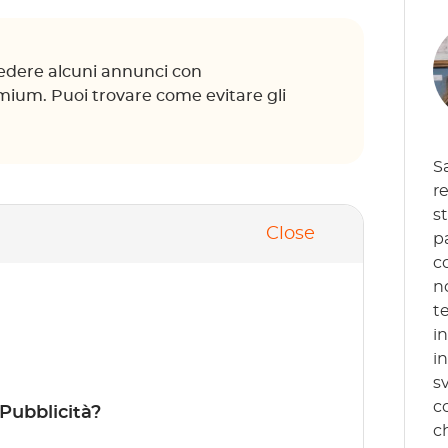
vedere alcuni annunci con
mium. Puoi trovare come evitare gli
S
re
s
Close
p
c
n
t
i
i
s
c
Pubblicità?
c