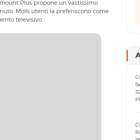
aramount Plus propone un vastissimo
uto. Molti utenti la preferiscono come
ento televisivo.
A
C
f
3
P
C
P