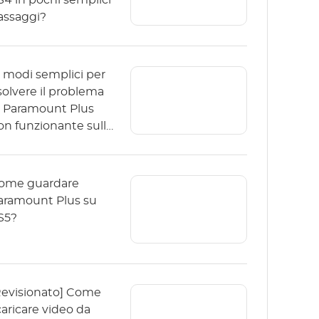
S4 in pochi semplici
assaggi?
2 modi semplici per
isolvere il problema
i Paramount Plus
on funzionante sulla
V Samsung
ome guardare
aramount Plus su
S5?
Revisionato] Come
caricare video da