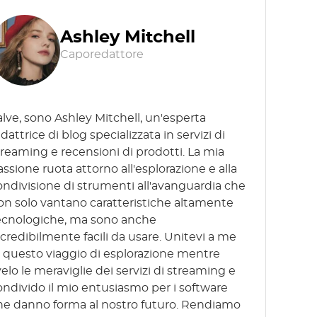
Ashley Mitchell
Caporedattore
alve, sono Ashley Mitchell, un'esperta
dattrice di blog specializzata in servizi di
treaming e recensioni di prodotti. La mia
assione ruota attorno all'esplorazione e alla
ondivisione di strumenti all'avanguardia che
on solo vantano caratteristiche altamente
ecnologiche, ma sono anche
ncredibilmente facili da usare. Unitevi a me
n questo viaggio di esplorazione mentre
velo le meraviglie dei servizi di streaming e
ondivido il mio entusiasmo per i software
he danno forma al nostro futuro. Rendiamo