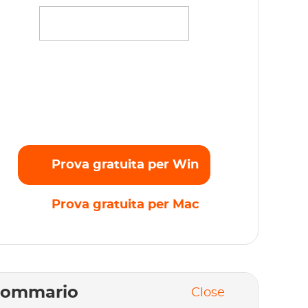
rasmettete senza problemi i vostri film,
ettacoli e originali preferiti in full HD 1080p
nza alcun limite. Inizia subito la prova
atuita!
Prova gratuita per Win
Prova gratuita per Mac
Sommario
Close