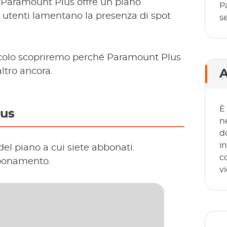
. Paramount Plus offre un piano
P
 utenti lamentano la presenza di spot
s
rticolo scopriremo perché Paramount Plus
ltro ancora.
A
È
lus
n
d
i
del piano a cui siete abbonati.
c
bbonamento.
v