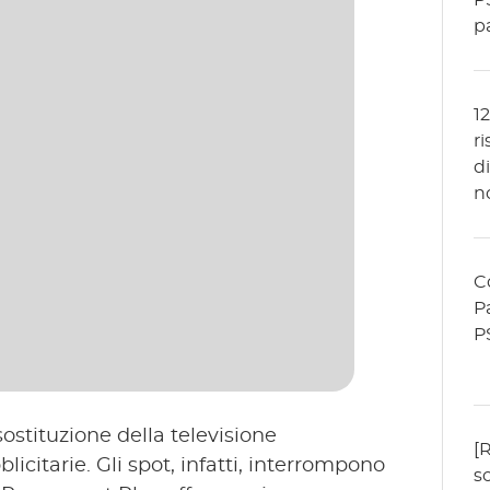
P
p
1
r
d
n
T
C
P
P
 sostituzione della televisione
[
blicitarie. Gli spot, infatti, interrompono
s