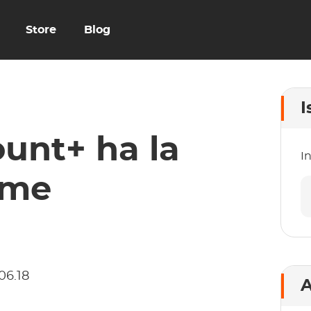
Store
Blog
I
unt+ ha la
In
ome
06.18
A