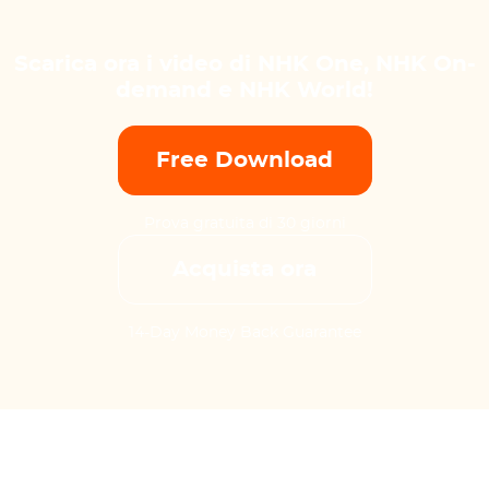
Scarica ora i video di NHK One, NHK On-
demand e NHK World!
Free Download
Prova gratuita di 30 giorni
Acquista ora
14-Day Money Back Guarantee