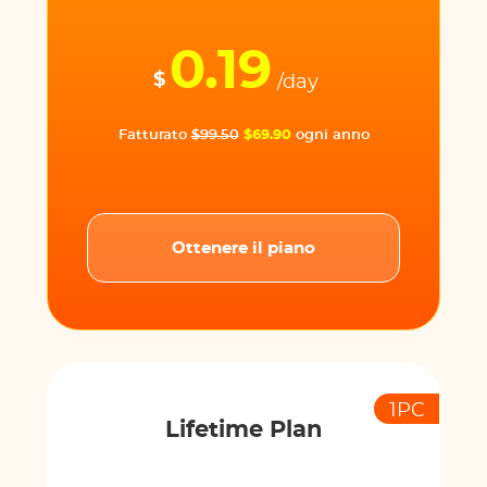
0.19
$
/day
Fatturato
$99.50
$69.90
ogni anno
Ottenere il piano
1PC
Lifetime Plan