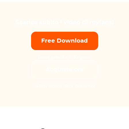
Scarica subito i video di myfans!
Free Download
Prova gratuita di 30 giorni
Acquista ora
14-Day Money Back Guarantee