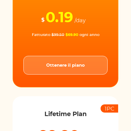
0.19
$
/day
Fatturato
$99.50
$69.90
ogni anno
Ottenere il piano
1PC
Lifetime Plan