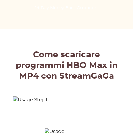
14-Day Money Back Guarantee
Come scaricare
programmi HBO Max in
MP4 con StreamGaGa