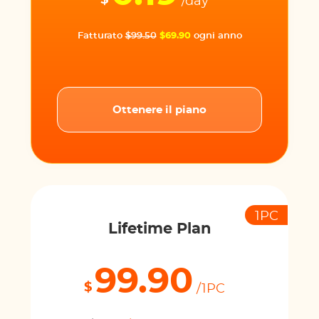
$
/day
Fatturato
$99.50
$69.90
ogni anno
Ottenere il piano
1PC
Lifetime Plan
99.90
$
/1PC