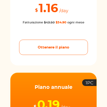
1.16
$
/day
Fatturazione
$43.50
$34.90
ogni mese
Ottenere il piano
1PC
Piano annuale
0.19