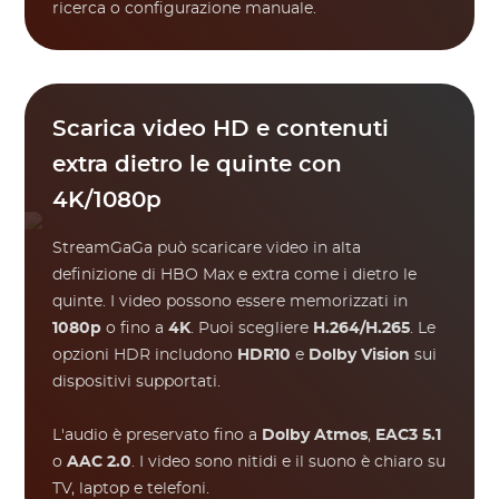
ricerca o configurazione manuale.
Scarica video HD e contenuti
extra dietro le quinte con
4K/1080p
StreamGaGa può scaricare video in alta
definizione di HBO Max e extra come i dietro le
quinte. I video possono essere memorizzati in
1080p
o fino a
4K
. Puoi scegliere
H.264/H.265
. Le
opzioni HDR includono
HDR10
e
Dolby Vision
sui
dispositivi supportati.
L'audio è preservato fino a
Dolby Atmos
,
EAC3 5.1
o
AAC 2.0
. I video sono nitidi e il suono è chiaro su
TV, laptop e telefoni.