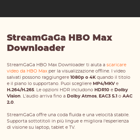
StreamGaGa HBO Max
Downloader
StreamGaGa HBO Max Downloader ti aiuta a
scaricare
video da HBO Max
per la visualizzazione offline. I video
salvati possono raggiungere
1080p o 4K
quando il titolo
e il piano lo supportano. Puoi scegliere
MP4/MKV
e
H.264/H.265
. Le opzioni HDR includono
HDR10
e
Dolby
Vision
. L'audio arriva fino a
Dolby Atmos
,
EAC3 5.1
o
AAC
2.0
.
StreamGaGa offre una coda fluida e una velocità stabile.
Supporta sottotitoli in più lingue e migliora l'esperienza
di visione su laptop, tablet e TV.