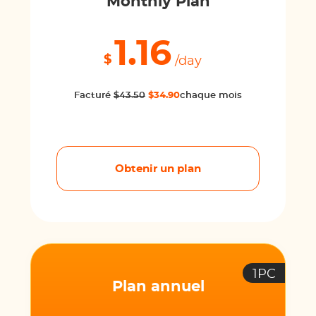
Monthly Plan
1.16
$
/day
Facturé
$43.50
$34.90
chaque mois
Obtenir un plan
1PC
Plan annuel