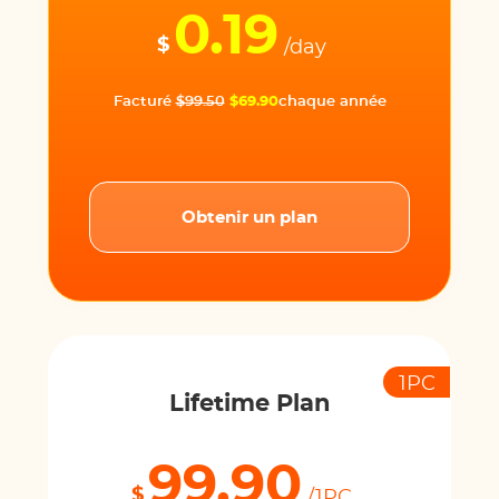
0.19
$
/day
Facturé
$99.50
$69.90
chaque année
Obtenir un plan
1PC
Lifetime Plan
99.90
$
/1PC