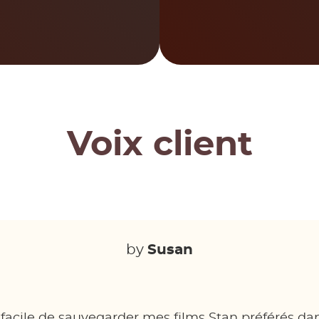
Voix client
by
Susan
st facile de sauvegarder mes films Stan préférés da