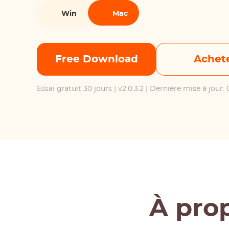
Win
Mac
Free Download
Achet
Essai gratuit 30 jours
| v2.0.3.2 | Dernière mise à jour:
À pro