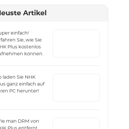
euste Artikel
uper einfach!
rfahren Sie, wie Sie
HK Plus kostenlos
ufnehmen können.
o laden Sie NHK
lus ganz einfach auf
hren PC herunter!
ie man DRM von
HK Plus entfernt