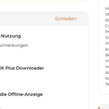
H
S
Schließen
s
C
P
ne-Nutzung
S
m
eschränkungen
k
B
m
i
HK Plus Downloader
d
N
T
ie Offline-Anzeige