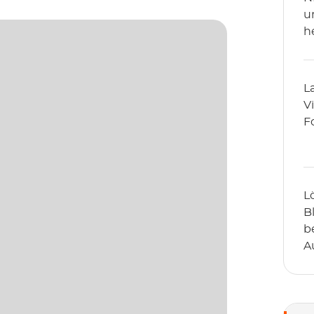
u
h
L
V
F
L
B
b
A
D
m