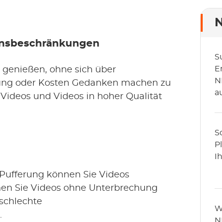
N
onsbeschränkungen
S
E
s genießen, ohne sich über
N
ung oder Kosten Gedanken machen zu
a
Videos und Videos in hoher Qualität
S
P
I
 Pufferung können Sie Videos
nen Sie Videos ohne Unterbrechung
schlechte
W
.
N