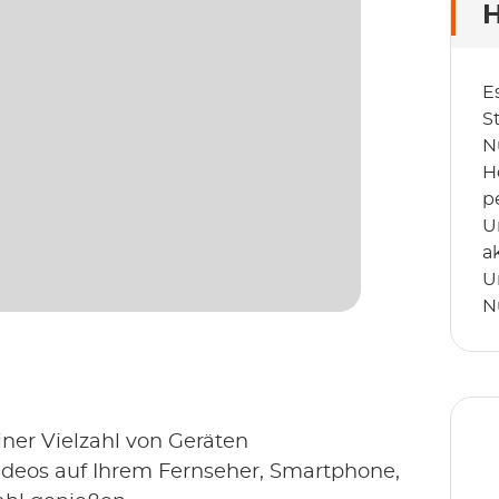
H
E
S
N
H
p
U
a
U
N
iner Vielzahl von Geräten
deos auf Ihrem Fernseher, Smartphone,