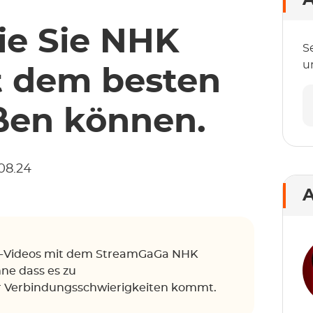
A
ie Sie NHK
S
u
it dem besten
ßen können.
08.24
A
lus-Videos mit dem StreamGaGa NHK
hne dass es zu
 Verbindungsschwierigkeiten kommt.