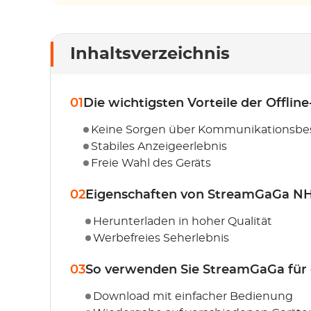
Inhaltsverzeichnis
01
Die wichtigsten Vorteile der Offli
Keine Sorgen über Kommunikationsb
Stabiles Anzeigeerlebnis
Freie Wahl des Geräts
02
Eigenschaften von StreamGaGa N
Herunterladen in hoher Qualität
Werbefreies Seherlebnis
03
So verwenden Sie StreamGaGa für d
Download mit einfacher Bedienung