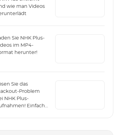
nd wie man Videos
erunterlädt
aden Sie NHK Plus-
ideos im MP4-
ormat herunter!
ösen Sie das
lackout-Problem
ei NHK Plus-
ufnahmen! Einfache
ownload-Methode
it StreamGaGa!