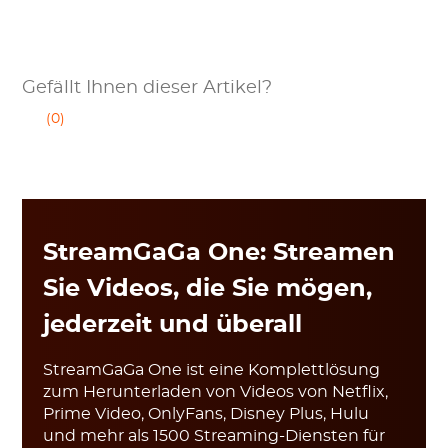
Gefällt Ihnen dieser Artikel?
(0)
StreamGaGa One: Streamen
Sie Videos, die Sie mögen,
jederzeit und überall
StreamGaGa One ist eine Komplettlösung
zum Herunterladen von Videos von Netflix,
Prime Video, OnlyFans, Disney Plus, Hulu
und mehr als 1500 Streaming-Diensten für