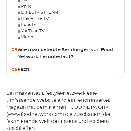
Sling TV:
Philo:
DIRECTV STREAM:
Hulu+ Live TV:
FuboTV:
YouTube TV:
Vidgo:
05
Wie man beliebte Sendungen von Food
Network herunterlädt?
06
Fazit
Ein markantes Lifestyle-Netzwerk eine
umfassende Website and ein renommiertes
Magazin mit dem Namen FOOD NETWORK
(www.foodnetwork.com) die Zuschauern die
faszinierende Welt des Essens und Kochens
zuschließen.