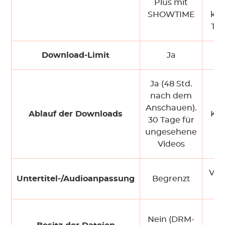
Plus mit
Pl
SHOWTIME
kos
Tes
Download-Limit
Ja
Ja (48 Std.
nach dem
Anschauen).
Ablauf der Downloads
Kei
30 Tage für
ungesehene
Videos
Vol
Untertitel-/Audioanpassung
Begrenzt
Ko
J
Nein (DRM-