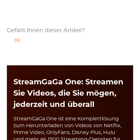
Gefällt Ihnen dieser Artikel?
(0)
StreamGaGa One: Streamen
Sie Videos, die Sie mögen,
jederzeit und überall
StreamGaGa One ist eine Komplettlösung
zum Herunterladen von Videos von Netflix,
Prime Video, OnlyFans, Disney Plus, Hulu
und mehr als 1500 Streaming-Diensten für