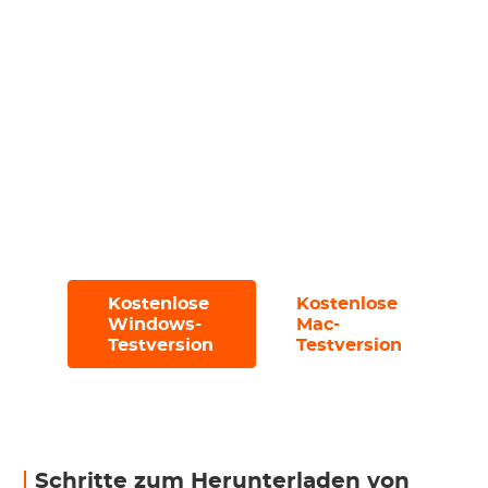
Funktion effizient mehrere Dateien
herunter;
Navigieren Sie nahtlos mit der
werbefreien und benutzerfreundlichen
Oberfläche;
Probieren Sie es mit einer kostenlosen
Testversion aus, die es Ihnen erlaubt, bis
zu 3 Dateien innerhalb von 30 Tagen
herunterzuladen.
Kostenlose
Kostenlose
#
#
Windows-
Mac-
Testversion
Testversion
Schritte zum Herunterladen von