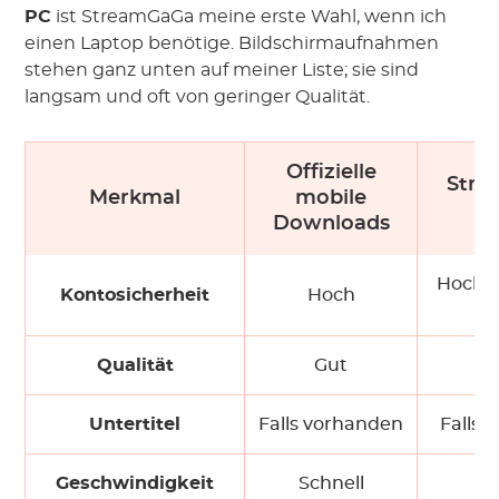
PC
ist StreamGaGa meine erste Wahl, wenn ich
einen Laptop benötige. Bildschirmaufnahmen
stehen ganz unten auf meiner Liste; sie sind
langsam und oft von geringer Qualität.
Offizielle
Str
Merkmal
mobile
a
Downloads
Hoch (
Kontosicherheit
Hoch
nu
Qualität
Gut
Untertitel
Falls vorhanden
Falls 
Geschwindigkeit
Schnell
Sc