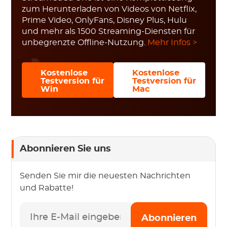
zum Herunterladen von Videos von Netflix,
Prime Video, OnlyFans, Disney Plus, Hulu
und mehr als 1500 Streaming-Diensten für
unbegrenzte Offline-Nutzung.
Mehr Infos >
Kostenlose
Kostenlose
Testversion für
Testversion für
Win
Mac
Abonnieren Sie uns
Senden Sie mir die neuesten Nachrichten
und Rabatte!
Abonnieren