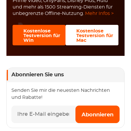
Prime Video, OnlyFans, Disney Plus, Hulu
und mehr als 1500 Streaming-Diensten für
unbegrenzte Offline-Nutzung.
Mehr Infos >
Kostenlose
Kostenlose
Testversion für
Testversion für
Win
Mac
Abonnieren Sie uns
Senden Sie mir die neuesten Nachrichten
und Rabatte!
Abonnieren