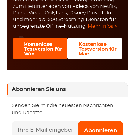
zum Herunterladen von Videos von Netflix,
Prime Video, OnlyFans, Disney Plus, Hulu
und mehr als 1500 Streaming-Diensten für
unbegrenzte Offline-Nutzung.
Mehr Infos >
Kostenlose
Kostenlose
Testversion für
Testversion für
Win
Mac
Abonnieren Sie uns
Senden Sie mir die neuesten Nachrichten
und Rabatte!
Abonnieren