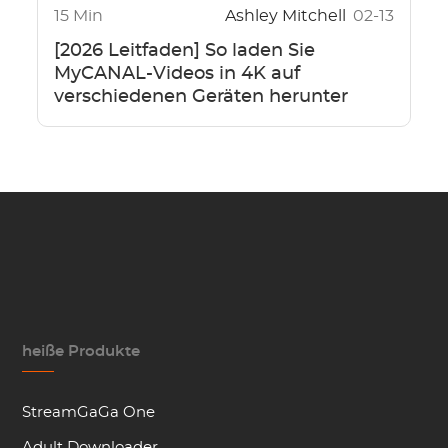
15 Min
Ashley Mitchell
02-13
[2026 Leitfaden] So laden Sie
MyCANAL-Videos in 4K auf
verschiedenen Geräten herunter
heiße Produkte
StreamGaGa One
Adult Downloader