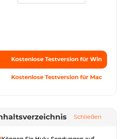
treamen Sie mühelos Ihre Lieblingsfilme,
erien und Originale in Full HD 1080p ohne
inschränkungen. Kostenlose Testversion
tzt starten!
Kostenlose Testversion für Win
Kostenlose Testversion für Mac
nhaltsverzeichnis
Schließen