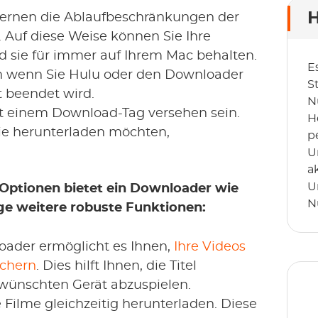
H
ernen die Ablaufbeschränkungen der
Auf diese Weise können Sie Ihre
 sie für immer auf Ihrem Mac behalten.
E
ch wenn Sie Hulu oder den Downloader
S
 beendet wird.
N
it einem Download-Tag versehen sein.
H
Sie herunterladen möchten,
p
U
a
U
Optionen bietet ein Downloader wie
N
e weitere robuste Funktionen:
ader ermöglicht es Ihnen,
Ihre Videos
ichern
. Dies hilft Ihnen, die Titel
wünschten Gerät abzuspielen.
ilme gleichzeitig herunterladen. Diese