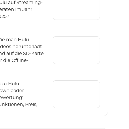
ulu auf Streaming-
eräten im Jahr
025?
ie man Hulu-
ideos herunterlädt
nd auf die SD-Karte
r die Offline-
iedergabe
peichert?
azu Hulu
ownloader
ewertung:
unktionen, Preis,
utzung und
lternativen