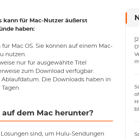
N
es kann für Mac-Nutzer äußerst
ründe haben:
[
n für Mac OS. Sie können auf einem Mac-
D
lu nutzen.
V
m
weise nur für ausgewählte Titel
cherweise zum Download verfügbar.
n Ablaufdatum. Die Downloads haben in
S
0 Tagen.
o
H
b
 auf dem Mac herunter?
ü
(
n Lösungen sind, um Hulu-Sendungen
S