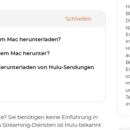
H
B
Schließen
D
s
E
em Mac herunterladen?
i
H
dem Mac herunter?
a
B
 Herunterladen von Hulu-Sendungen
E
v
m
u
T
i
lte? Sie benötigen keine Einführung in
n Streaming-Diensten ist Hulu bekannt