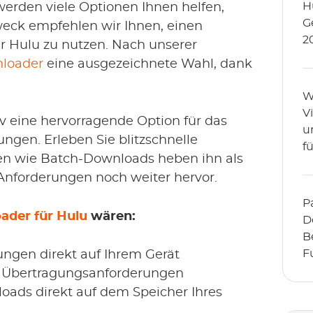
H
 werden viele Optionen Ihnen helfen,
G
weck empfehlen wir Ihnen, einen
2
r Hulu zu nutzen. Nach unserer
loader
eine ausgezeichnete Wahl, dank
.
W
V
tiv eine hervorragende Option für das
u
ngen. Erleben Sie blitzschnelle
fü
en wie Batch-Downloads heben ihn als
W
 Anforderungen noch weiter hervor.
s
P
ader für Hulu
wären:
D
B
F
ngen direkt auf Ihrem Gerät
N
r Übertragungsanforderungen
A
loads direkt auf dem Speicher Ihres