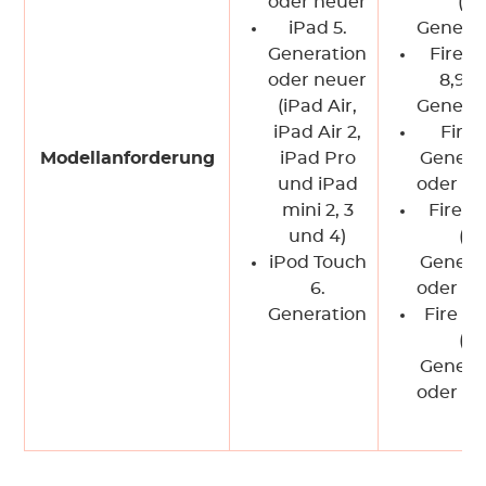
oder neuer
(4.
iPad 5.
Generat
Generation
Fire 
oder neuer
8,9" (
(iPad Air,
Generat
iPad Air 2,
Fire (
Modellanforderung
iPad Pro
Genera
und iPad
oder hö
mini 2, 3
Fire H
und 4)
(5.
iPod Touch
Genera
6.
oder hö
Generation
Fire H
(5.
Genera
oder hö