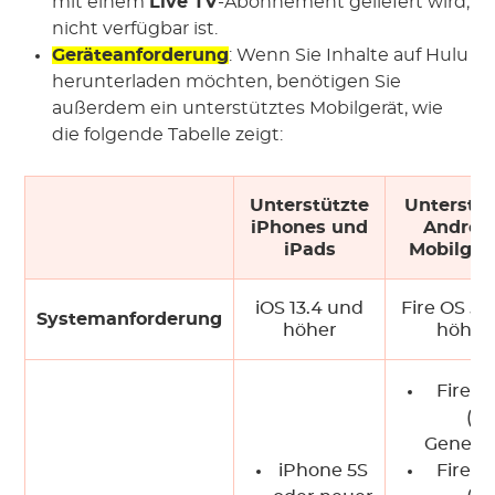
mit einem
Live TV
-Abonnement geliefert wird,
nicht verfügbar ist.
Geräteanforderung
: Wenn Sie Inhalte auf Hulu
herunterladen möchten, benötigen Sie
außerdem ein unterstütztes Mobilgerät, wie
die folgende Tabelle zeigt:
Unterstützte
Unterstüt
iPhones und
Android
iPads
Mobilger
iOS 13.4 und
Fire OS 5 
Systemanforderung
höher
höher
Fire H
(4.
Generat
iPhone 5S
Fire H