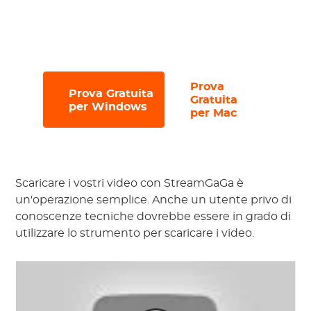
Provatelo con una prova gratuita, che
vi consentirà di scaricare fino a
3 file in
30 giorni
.
Prova
Prova Gratuita
#
#
Gratuita
per Windows
per Mac
Scaricare i vostri video con StreamGaGa è
un'operazione semplice. Anche un utente privo di
conoscenze tecniche dovrebbe essere in grado di
utilizzare lo strumento per scaricare i video.