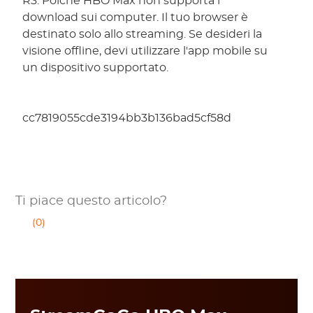
R3. Poiché HBO Max non supporta i
download sui computer. Il tuo browser è
destinato solo allo streaming. Se desideri la
visione offline, devi utilizzare l'app mobile su
un dispositivo supportato.
cc7819055cde3194bb3b136bad5cf58d
Ti piace questo articolo?
(0)