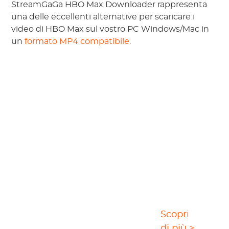
StreamGaGa HBO Max Downloader rappresenta
una delle eccellenti alternative per scaricare i
video di HBO Max sul vostro PC Windows/Mac in
un
formato MP4 compatibile
.
La Soluzione Definitiva per
Scopri
il Download di Video
di più >