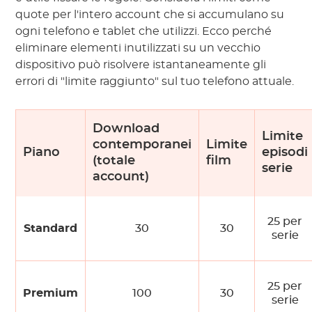
quote per l'intero account che si accumulano su
ogni telefono e tablet che utilizzi. Ecco perché
eliminare elementi inutilizzati su un vecchio
dispositivo può risolvere istantaneamente gli
errori di "limite raggiunto" sul tuo telefono attuale.
Download
Limite
contemporanei
Limite
Piano
episodi
(totale
film
serie
account)
25 per
Standard
30
30
serie
25 per
Premium
100
30
serie