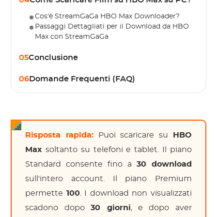
04
Come Scaricare Film su HBO Max su PC?
Cos'è StreamGaGa HBO Max Downloader?
Passaggi Dettagliati per il Download da HBO
Max con StreamGaGa
05
Conclusione
06
Domande Frequenti (FAQ)
Risposta rapida:
Puoi scaricare su
HBO
Max
soltanto su telefoni e tablet. Il piano
Standard consente fino a
30 download
sull'intero account. Il piano Premium
permette
100
. I download non visualizzati
scadono dopo
30 giorni
, e dopo aver