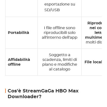
esportazione su
SD/USB
Riproduci
I file offline sono
nei com
Portabilità
riproducibili solo
lettori
all'interno dell'app
multimedia
molti dispos
Soggetto a
Affidabilità
scadenza, limiti di
File locali s
offline
piano e modifiche
al catalogo
Cos'è StreamGaGa HBO Max
Downloader?