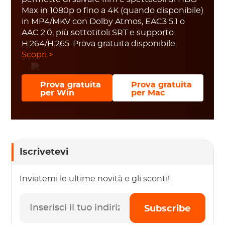
Max in 1080p o fino a 4K (quando disponibile)
in MP4/MKV con Dolby Atmos, EAC3 5.1 o
AAC 2.0, più sottotitoli SRT e supporto
H.264/H.265. Prova gratuita disponibile.
Scopri >
Prova gratuita
Prova gratuita
per Win
per Mac
Iscrivetevi
Inviatemi le ultime novità e gli sconti!
Subscribe