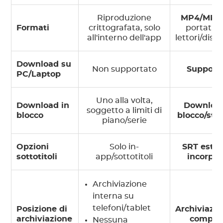
Riproduzione
MP4/MKV
Formati
crittografata, solo
portatile
all'interno dell'app
lettori/dispo
Download su
Non supportato
Support
PC/Laptop
Uno alla volta,
Download in
Download
soggetto a limiti di
blocco
blocco/sta
piano/serie
Opzioni
Solo in-
SRT ester
sottotitoli
app/sottotitoli
incorpor
Archiviazione
interna su
telefoni/tablet
Posizione di
Archiviazio
archiviazione
comput
Nessuna