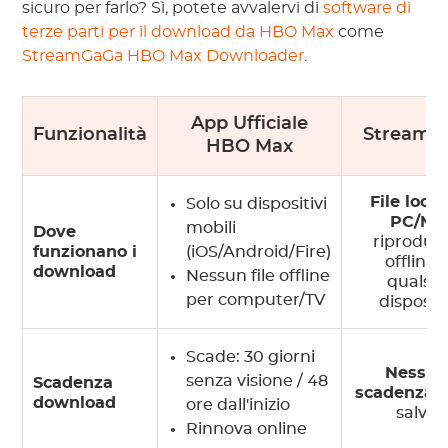
sicuro per farlo? Sì, potete avvalervi di
software di
terze parti per il download da HBO Max
come
StreamGaGa HBO Max Downloader
.
App Ufficiale
Funzionalità
StreamG
HBO Max
File local
Solo su dispositivi
PC/Ma
mobili
Dove
riproduci
funzionano i
(iOS/Android/Fire)
offline 
download
Nessun file offline
qualsia
per computer/TV
disposit
Scade: 30 giorni
Nessun
senza visione / 48
Scadenza
scadenza
su
download
ore dall'inizio
salvati
Rinnova online