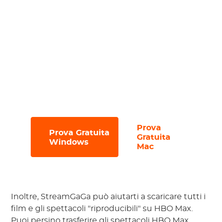
Scarica file di sottotitoli separati;
Scarica efficientemente più file con la
funzione di download batch;
Naviga senza intoppi con l'interfaccia
intuitiva e
senza pubblicità
;
Provalo con una prova gratuita, che ti
consente di scaricare fino a
3 file in 30
giorni
.
Prova
Prova Gratuita
#
#
Gratuita
Windows
Mac
Inoltre, StreamGaGa può aiutarti a scaricare tutti i
film e gli spettacoli "riproducibili" su HBO Max.
Puoi persino trasferire gli spettacoli HBO Max