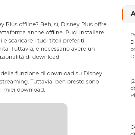
A
 Plus offline? Beh, sì, Disney Plus offre
piattaforma anche offline. Puoi installare
P
e scaricare i tuoi titoli preferiti
D
ita. Tuttavia, è necessario avere un
c
D
zionalità di download.
 della funzione di download su Disney
[
 streaming. Tuttavia, ben presto sono
d
ai miei download.
P
C
d