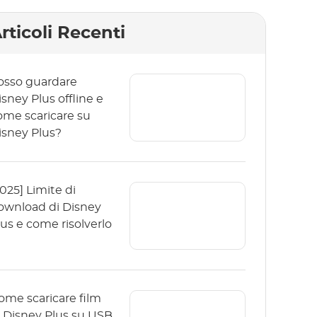
rticoli Recenti
osso guardare
isney Plus offline e
ome scaricare su
isney Plus?
2025] Limite di
ownload di Disney
lus e come risolverlo
ome scaricare film
i Disney Plus su USB