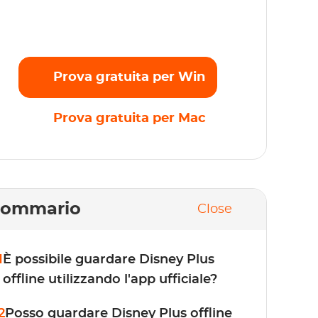
nza alcun limite. Inizia subito la prova
atuita!
Prova gratuita per Win
Prova gratuita per Mac
Sommario
Close
1
È possibile guardare Disney Plus
offline utilizzando l'app ufficiale?
2
Posso guardare Disney Plus offline