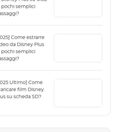
n pochi semplici
assaggi?
2025] Come estrarre
ideo da Disney Plus
n pochi semplici
assaggi?
2025 Ultimo] Come
caricare film Disney
lus su scheda SD?