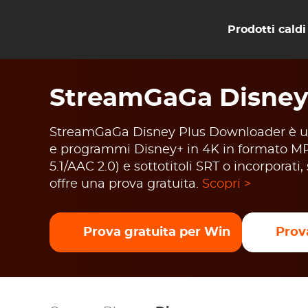
Prodotti caldi
StreamGaGa Disney
StreamGaGa Disney Plus Downloader è un
e programmi Disney+ in 4K in formato M
5.1/AAC 2.0) e sottotitoli SRT o incorporati
offre una prova gratuita.
Scopri >
Prova gratuita per Win
Prov