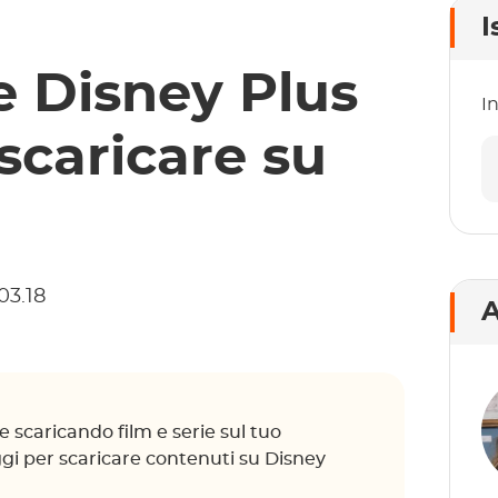
I
 Disney Plus
In
scaricare su
03.18
A
 scaricando film e serie sul tuo
ggi per scaricare contenuti su Disney