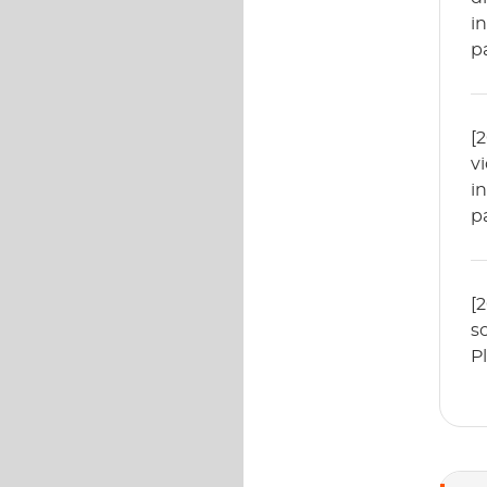
i
p
[
v
i
p
[
s
P