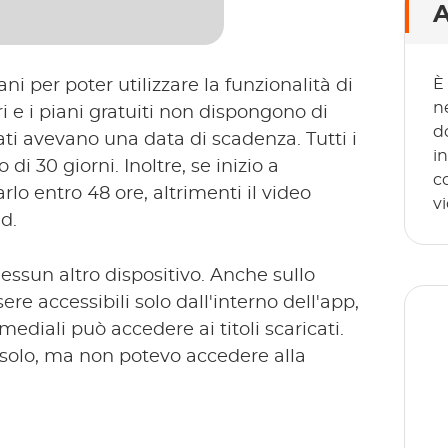
A
È
ni per poter utilizzare la funzionalità di
n
 e i piani gratuiti non dispongono di
d
cati avevano una data di scadenza. Tutti i
i
i 30 giorni. Inoltre, se inizio a
c
lo entro 48 ore, altrimenti il video
v
d.
nessun altro dispositivo. Anche sullo
re accessibili solo dall'interno dell'app,
ediali può accedere ai titoli scaricati.
 solo, ma non potevo accedere alla
T
sp