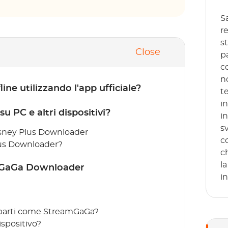
S
re
s
Close
p
c
n
ine utilizzando l'app ufficiale?
t
i
u PC e altri dispositivi?
i
s
isney Plus Downloader
c
lus Downloader?
c
l
amGaGa Downloader
in
e parti come StreamGaGa?
spositivo?