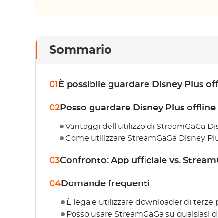
Sommario
01
È possibile guardare Disney Plus offl
02
Posso guardare Disney Plus offline s
Vantaggi dell'utilizzo di StreamGaGa D
Come utilizzare StreamGaGa Disney P
03
Confronto: App ufficiale vs. Stre
04
Domande frequenti
È legale utilizzare downloader di terz
Posso usare StreamGaGa su qualsiasi di