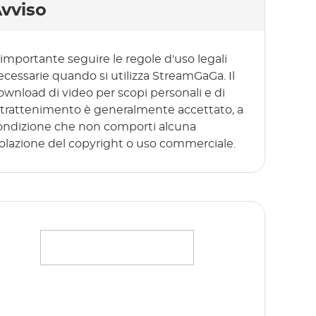
vviso
 importante seguire le regole d'uso legali
ecessarie quando si utilizza StreamGaGa. Il
ownload di video per scopi personali e di
ntrattenimento è generalmente accettato, a
ondizione che non comporti alcuna
iolazione del copyright o uso commerciale.
rasmettete senza problemi i vostri film,
ettacoli e originali preferiti in full HD 1080p