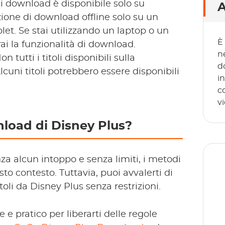
i download è disponibile solo su
A
nzione di download offline solo su un
et. Se stai utilizzando un laptop o un
È
i la funzionalità di download.
n
n tutti i titoli disponibili sulla
d
cuni titoli potrebbero essere disponibili
i
c
v
nload di Disney Plus?
za alcun intoppo e senza limiti, i metodi
sto contesto. Tuttavia, puoi avvalerti di
itoli da Disney Plus senza restrizioni.
T
e pratico per liberarti delle regole
sp