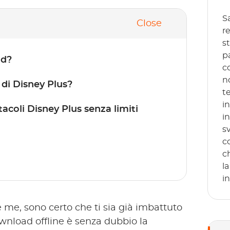
S
Close
re
s
p
ad?
c
n
 di Disney Plus?
t
i
acoli Disney Plus senza limiti
i
s
c
c
l
in
 me, sono certo che ti sia già imbattuto
ownload offline è senza dubbio la