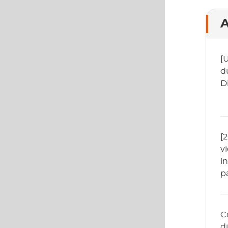
A
[
d
D
[
v
i
p
C
d