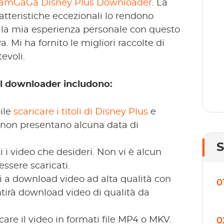
eamGaGa Disney Plus Downloader
. La
se
atteristiche eccezionali lo rendono
gr
i, la mia esperienza personale con questo
 Mi ha fornito le migliori raccolte di
evoli.
dal downloader includono:
ile
scaricare i titoli di Disney Plus
e
ti non presentano alcuna data di
i i video che desideri. Non vi è alcun
ssere scaricati.
 a download video ad alta qualità con
0
ntirà download video di qualità da
care il video in formati file MP4 o MKV.
0