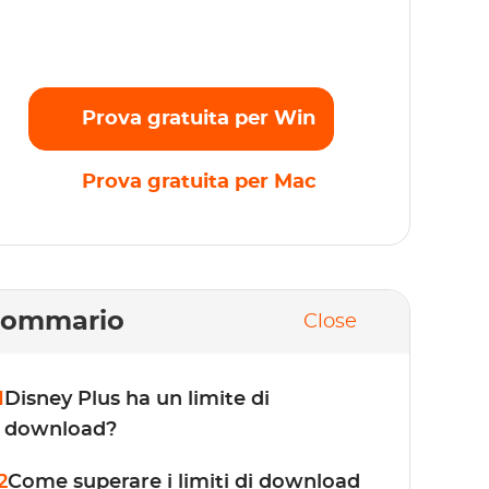
nza alcun limite. Inizia subito la prova
atuita!
Prova gratuita per Win
Prova gratuita per Mac
Sommario
Close
1
Disney Plus ha un limite di
download?
2
Come superare i limiti di download