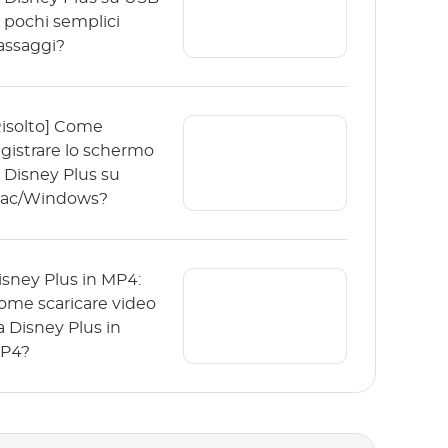
n pochi semplici
assaggi?
Risolto] Come
egistrare lo schermo
i Disney Plus su
ac/Windows?
isney Plus in MP4:
ome scaricare video
a Disney Plus in
P4?