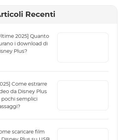
rticoli Recenti
Ultime 2025] Quanto
urano i download di
isney Plus?
2025] Come estrarre
ideo da Disney Plus
n pochi semplici
assaggi?
ome scaricare film
i Disney Plus su USB