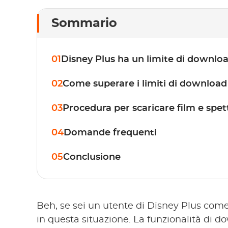
Sommario
01
Disney Plus ha un limite di downlo
02
Come superare i limiti di download
03
Procedura per scaricare film e spett
04
Domande frequenti
05
Conclusione
Beh, se sei un utente di Disney Plus come
in questa situazione. La funzionalità di d