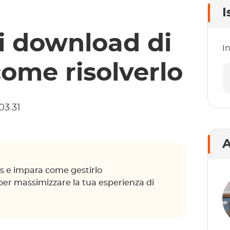
I
di download di
In
come risolverlo
03.31
A
lus e impara come gestirlo
per massimizzare la tua esperienza di