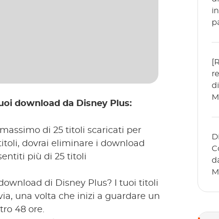
i
p
[
r
d
M
 tuoi download da Disney Plus:
assimo di 25 titoli scaricati per
D
titoli, dovrai eliminare i download
C
ntiti più di 25 titoli
d
M
wnload di Disney Plus? I tuoi titoli
via, una volta che inizi a guardare un
tro 48 ore.