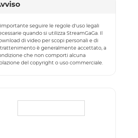
vviso
 importante seguire le regole d'uso legali
ecessarie quando si utilizza StreamGaGa. Il
ownload di video per scopi personali e di
ntrattenimento è generalmente accettato, a
ondizione che non comporti alcuna
iolazione del copyright o uso commerciale.
rasmettete senza problemi i vostri film,
ettacoli e originali preferiti in full HD 1080p