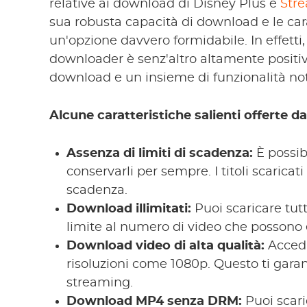
relative ai download di Disney Plus è
Str
sua robusta capacità di download e le car
un'opzione davvero formidabile. In effett
downloader è senz'altro altamente positiva.
download e un insieme di funzionalità not
Alcune caratteristiche salienti offerte 
Assenza di limiti di scadenza:
È possib
conservarli per sempre. I titoli scarica
scadenza.
Download illimitati:
Puoi scaricare tutt
limite al numero di video che possono e
Download video di alta qualità:
Accedi
risoluzioni come 1080p. Questo ti gara
streaming.
Download MP4 senza DRM:
Puoi scari