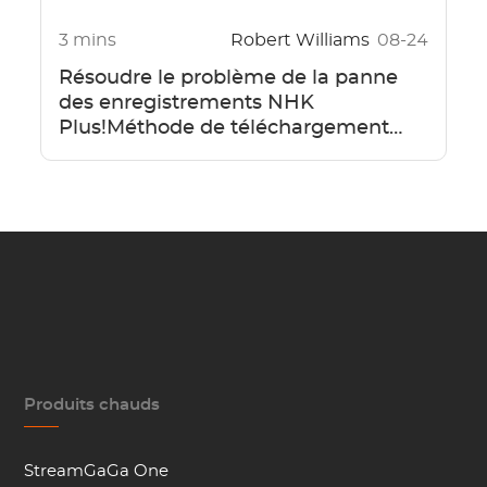
3 mins
Robert Williams
08-24
Résoudre le problème de la panne
des enregistrements NHK
Plus!Méthode de téléchargement
facile à l'aide de StreamGaga!
Produits chauds
StreamGaGa One