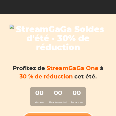
Profitez de
StreamGaGa One
à
30 % de réduction
cet été.
00
00
00
Heures
Procès-verbal
Secondes