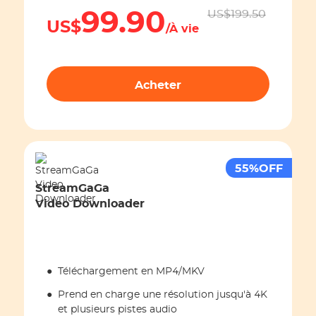
99.90
US$199.50
StreamGaGa Video Downloader
$0
$199.50
US$
/À vie
StreamGaGa ITVX Downloader
$0
$199.50
StreamGaGa Apple TV Downloader
$0
$199.50
Acheter
StreamGaGa Channel 4
$0
$199.50
Downloader
StreamGaGa NHK Downloader
$0
$199.50
StreamGaGa Tubi Downloader
$0
$199.50
55%OFF
StreamGaGa RTL Plus Downloader
$0
$199.50
StreamGaGa
StreamGaGa TELASA Downloader
$0
$199.50
Video Downloader
StreamGaGa FOD Downloader
$0
$199.50
StreamGaGa Rakuten TV
$0
$199.50
Downloader
●
Téléchargement en MP4/MKV
StreamGaGa CW Downloader
$0
$199.50
●
Prend en charge une résolution jusqu'à 4K
StreamGaGa Discovery Plus
$0
$199.50
et plusieurs pistes audio