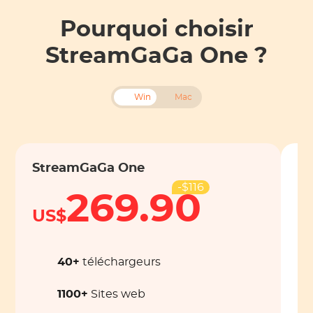
Pourquoi choisir
StreamGaGa One ?
Win
Mac
StreamGaGa One
S
Pr
-$116
269.90
US$
US
40+
téléchargeurs
1100+
Sites web