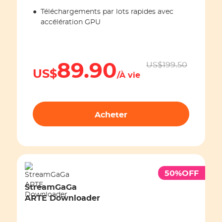
Downloader
●
Téléchargements par lots rapides avec
StreamGaGa ESPN Plus
$0
$199.50
accélération GPU
Downloader
StreamGaGa Stan Downloader
$0
$199.50
StreamGaGa Twitch Downloader
$0
$199.50
89.90
US$199.50
US$
/À vie
StreamGaGa Crunchyroll
$0
$199.50
Downloader
Acheter
50%OFF
StreamGaGa
ARTE Downloader