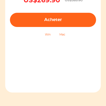
US$269.90
US$385.90
Downloader
StreamGaGa ViX Downloader
$0
$199.50
Acheter
StreamGaGa danime Downloader
$0
$199.50
StreamGaGa Pornhub Downloader
$0
$199.50
StreamGaGa myfans Downloader
Win
Mac
$0
$199.50
StreamGaGa NOW Downloader
$0
$199.50
StreamGaGa Peacock Downloader
$0
$199.50
StreamGaGa Pluto TV Downloader
$0
$199.50
StreamGaGa OnlyFans Downloader
$0
$199.50
StreamGaGa Roku Channel
$0
$199.50
Downloader
StreamGaGa SkyShowtime
$0
$199.50
Downloader
StreamGaGa HBO Max Downloader
$0
$199.50